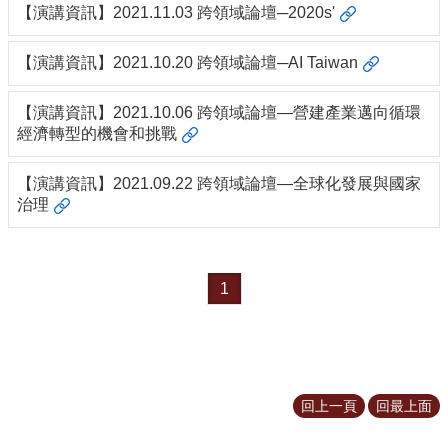
道
【演講資訊】2021.11.03 跨領域論壇─2020s'
學
【演講資訊】2021.10.20 跨領域論壇─AI Taiwan
生
專
【演講資訊】2021.10.06 跨領域論壇—營建產業邁向循環
區
經濟轉型的機會和挑戰
公
告
【演講資訊】2021.09.22 跨領域論壇—全球化發展與國家
與
治理
訊
息
校
1
友
會
捐
款
專
回上一頁
回最上面
區