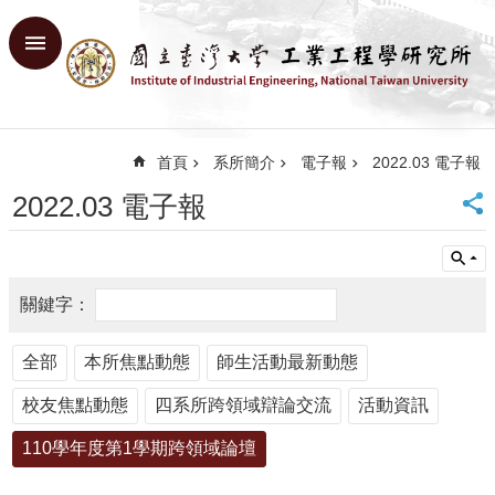
跳到主要內容區塊
進
階
搜
尋
首頁
系所簡介
電子報
2022.03 電子報
回
首
2022.03 電子報
頁
臺
大
首
頁
網
全部
本所焦點動態
師生活動最新動態
站
導
校友焦點動態
四系所跨領域辯論交流
活動資訊
覽
English
110學年度第1學期跨領域論壇
系