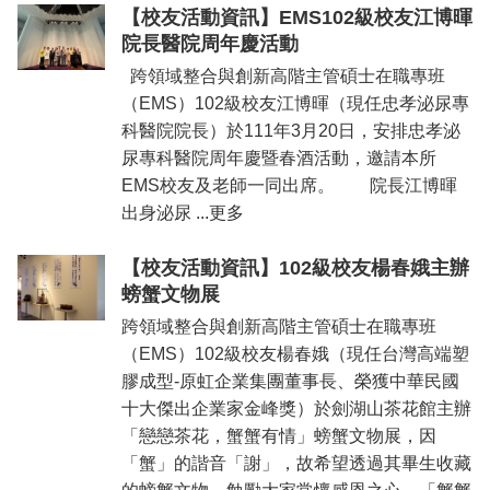
【校友活動資訊】EMS102級校友江博暉
院長醫院周年慶活動
跨領域整合與創新高階主管碩士在職專班
（EMS）102級校友江博暉（現任忠孝泌尿專
科醫院院長）於111年3月20日，安排忠孝泌
尿專科醫院周年慶暨春酒活動，邀請本所
EMS校友及老師一同出席。 院長江博暉
出身泌尿 ...更多
【校友活動資訊】102級校友楊春娥主辦
螃蟹文物展
跨領域整合與創新高階主管碩士在職專班
（EMS）102級校友楊春娥（現任台灣高端塑
膠成型-原虹企業集團董事長、榮獲中華民國
十大傑出企業家金峰獎）於劍湖山茶花館主辦
「戀戀茶花，蟹蟹有情」螃蟹文物展，因
「蟹」的諧音「謝」，故希望透過其畢生收藏