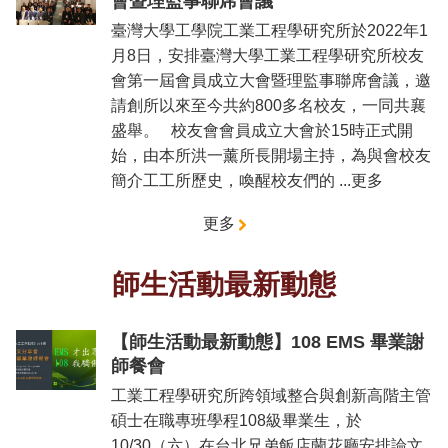
會暨理監事聯席會議
道
臺灣大學工學院工業工程學研究所於2022年1
學
月8日，安排臺灣大學工業工程學研究所校友
生
會第一屆會員成立大會暨理監事聯席會議，邀
專
請創所以來至今共約800多名校友，一同共襄
區
盛舉。 校友會會員成立大會於15時正式開
公
始，由本所洪一薰所長開場主持，為與會校友
告
簡介工工所歷史，喚醒校友們的 ...更多
與
訊
更多
息
校
師生活動最新動態
友
會
【師生活動最新動態】108 EMS 畢業謝
捐
師餐會
款
專
工業工程學研究所跨領域整合與創新高階主管
區
碩士在職專班學程108級畢業生，於
10/30（六）在台北兄弟飯店蘭花廳安排論文