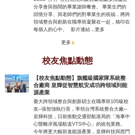
臺
分享會與熱鬧的畢業謝師餐會。 畢業生們的
大
EMS
回憶分享、與老師們的對畢業生的祝福，將跨
領域整合與創新在職專班凝聚在一起，烙印在
每個人的心中。 影片連結 ...更多
更多
校友焦點動態
【校友焦點動態】旗艦級國家隊系統整
合廠商 皇輝從智慧航安成功跨領域到能
源產業
臺大跨領域整合與創新碩士在職專班105級校
友─張智強執行長，率領台灣系統整合大廠─
皇輝科技，日前推動交通部航港局的「海事中
心暨離岸風場航道VTS中心」的統包業務。
今年將更大幅前進能源產業，皇輝科技與西門