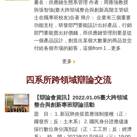
書名：供應鏈生態系管理 作者：周雍強教授
與張智強(臺大跨領域整合與創新高階主管碩
士在職專班校友)合著 簡介： 企業有三個重要
功能支柱，研發部門要能設計出好產品，行銷
部門要能賣出好價錢，而供應鏈管理則要是從
一個產品設計，創造出某個大數量的商品並交
付給各個市場的顧客，這個from 1 ...更多
更多
四系所跨領域辯論交流
【辯論會資訊】2022.01.05臺大跨領域
整合與創新專班辯論活動
題 目： 1. 新冠肺炎疫苗應強制接種（正：
國發所；反：土木系） 2. 國民身分證應儘速
採行數位身分識別証（正：工工所；反：經濟
系） 時 間：2022年01月05日（三）19:00-