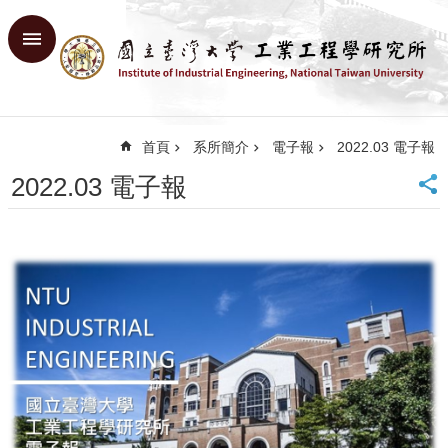
跳到主要內容區塊
進
階
搜
尋
首頁
系所簡介
電子報
2022.03 電子報
回
首
2022.03 電子報
頁
臺
大
首
頁
網
站
導
覽
English
系