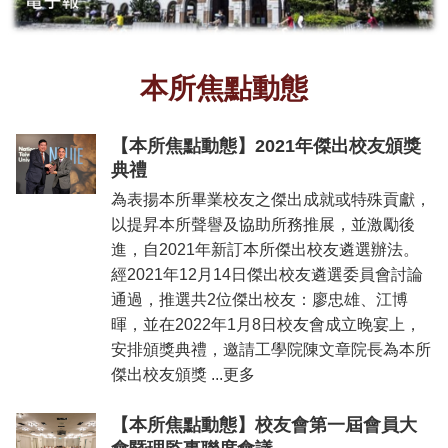
所
簡
介
本所焦點動態
學
程
簡
【本所焦點動態】2021年傑出校友頒獎
介
典禮
教
為表揚本所畢業校友之傑出成就或特殊貢獻，
學
以提昇本所聲譽及協助所務推展，並激勵後
研
進，自2021年新訂本所傑出校友遴選辦法。
究
經2021年12月14日傑出校友遴選委員會討論
系
通過，推選共2位傑出校友：廖忠雄、江博
所
暉，並在2022年1月8日校友會成立晚宴上，
成
安排頒獎典禮，邀請工學院陳文章院長為本所
員
傑出校友頒獎 ...更多
入
學
【本所焦點動態】校友會第一屆會員大
管