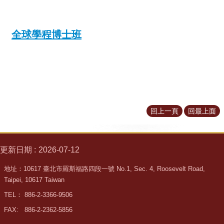
所
簡
介
全球學程博士班
學
程
簡
介
教
學
回上一頁
回最上面
研
究
系
更新日期
2026-07-12
所
成
地址：10617 臺北市羅斯福路四段一號 No.1, Sec. 4, Roosevelt Road,
員
Taipei, 10617 Taiwan
TEL： 886-2-3366-9506
入
學
FAX: 886-2-2362-5856
管