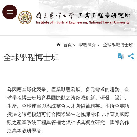
跳到主要內容區塊
進
階
搜
尋
首頁
學程簡介
全球學程博士班
回
首
全球學程博士班
頁
臺
大
首
頁
為因應全球化競爭、產業動態發展、多元需求的趨勢，全
網
球學程博士班培育具國際觀之跨領域創新、研發、設計、
站
生產、全球運籌與系統整合人才與領袖精英。本所全英語
導
授課之課程模組可符合國際學生之修課需求，培育具國際
覽
觀之產業系統工程與管理之領袖或具獨立研究、國際合作
English
之高等教研學者。
系