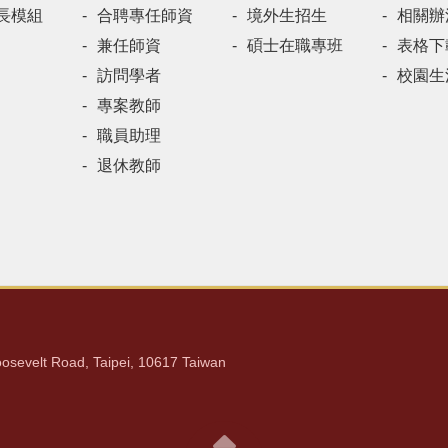
長模組
合聘專任師資
境外生招生
相關辦
兼任師資
碩士在職專班
表格下
訪問學者
校園生
專案教師
職員助理
退休教師
lt Road, Taipei, 10617 Taiwan