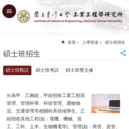
跳到主要內容區塊
進
階
搜
尋
首頁
入學管道
碩士班招生
回
首
碩士班招生
頁
臺
碩士班甄試
碩士班考試
碩士班雙主修
大
首
頁
網
分為甲、乙兩組，甲組招收工業工程與
站
導
管理、管理科學、科技管理、運輸物
覽
流、交通管理等相關科系領域學生。乙
English
組招收其他工程(如：電機、機械、資
工、工科、土木、生物機電等)、管理(如：商管、資管、
系