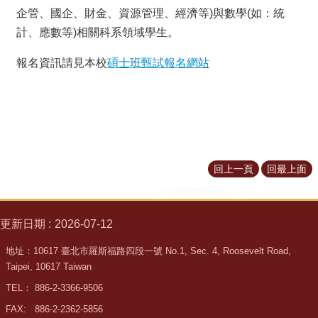
所
企管、國企、財金、資源管理、經濟等)與數學(如：統
簡
計、應數等)相關科系領域學生。
介
報名資訊請見本校
碩士班甄試報名網站
學
程
簡
介
教
學
研
回上一頁
回最上面
究
系
更新日期
2026-07-12
所
成
地址：10617 臺北市羅斯福路四段一號 No.1, Sec. 4, Roosevelt Road,
員
Taipei, 10617 Taiwan
入
TEL： 886-2-3366-9506
學
FAX: 886-2-2362-5856
管