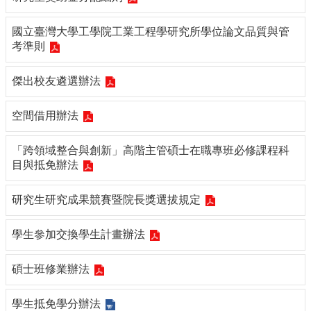
所
簡
國立臺灣大學工學院工業工程學研究所學位論文品質與管
介
考準則
學
程
傑出校友遴選辦法
簡
介
空間借用辦法
教
學
「跨領域整合與創新」高階主管碩士在職專班必修課程科
研
目與抵免辦法
究
研究生研究成果競賽暨院長獎選拔規定
系
所
學生參加交換學生計畫辦法
成
員
碩士班修業辦法
入
學
學生抵免學分辦法
管