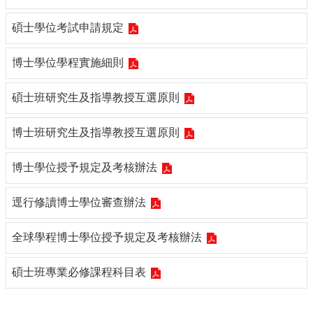
道
碩士學位考試申請規定
學
生
博士學位學程實施細則
專
區
碩士班研究生及指導教授互選原則
公
告
博士班研究生及指導教授互選原則
與
訊
息
博士學位授予規定及考核辦法
校
逕行修讀博士學位審查辦法
友
會
全球學程博士學位授予規定及考核辦法
捐
款
碩士班專業必修課程科目表
專
區