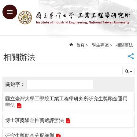
跳到主要內容區塊
進
階
搜
尋
首頁
學生專區
相關辦法
回
首
相關辦法
頁
臺
大
首
頁
網
國立臺灣大學工學院工業工程學研究所研究生獎勵金運用
站
辦法
導
覽
博士班獎學金推薦選評辦法
English
系
研究生獎助金分配細則