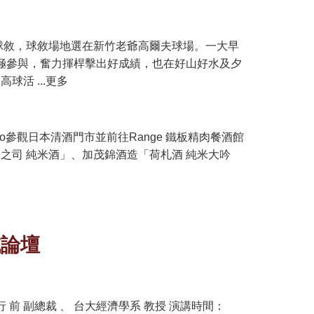
年4月球敘，球敘場地選在新竹老爺高爾夫球場。一大早
積極參與，奮力揮桿擊出好成績，也在好山好水及夕
活 ...更多
udio參觀日本清酒門市並前往Range 鐵板精肉餐酒館
之司 純米酒」、加茂錦酒造「荷札酒 純米大吟
域論壇
前 副總裁 、 台大經濟學系 教授 演講時間：