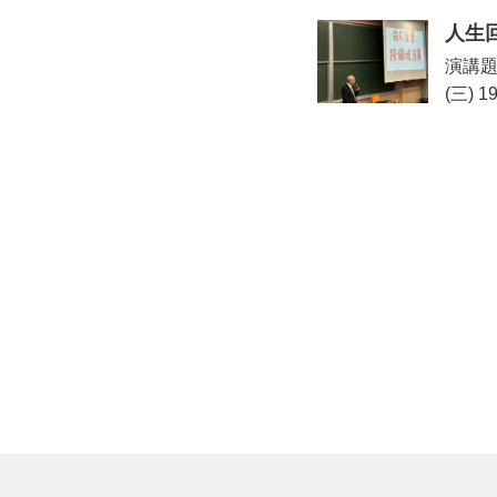
人生
演講題
(三) 