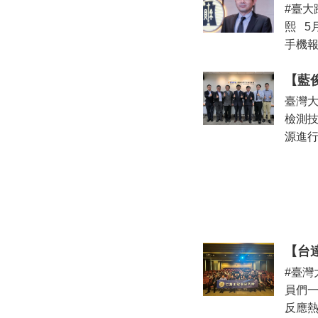
#臺大
熙 
手機報
【藍
臺灣
檢測
源進行
【台
#臺灣
員們
反應熱