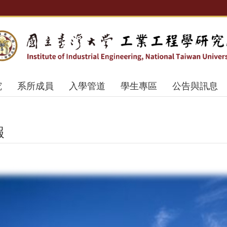
究
系所成員
入學管道
學生專區
公告與訊息
報