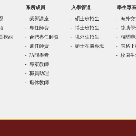
系所成員
入學管道
學生專
題
榮譽講座
碩士班招生
海外交
紹
專任師資
博士班招生
獎助學
長模組
合聘專任師資
境外生招生
相關辦
兼任師資
碩士在職專班
表格下
訪問學者
校園生
專案教師
職員助理
退休教師