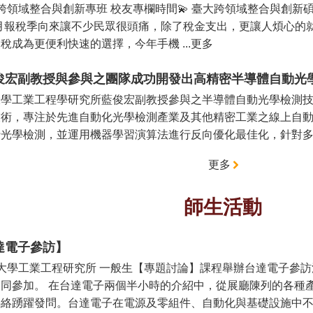
跨領域整合與創新專班 校友專欄時間💫 臺大跨領域整合與創新碩
5月報稅季向來讓不少民眾很頭痛，除了稅金支出，更讓人煩心的
稅成為更便利快速的選擇，今年手機 ...更多
俊宏副教授與參與之團隊成功開發出高精密半導體自動光
大學工業工程學研究所藍俊宏副教授參與之半導體自動光學檢測
技術，專注於先進自動化光學檢測產業及其他精密工業之線上自
光學檢測，並運用機器學習演算法進行反向優化最佳化，針對多項
更多
師生活動
達電子參訪】
大學工業工程研究所 一般生【專題討論】課程舉辦台達電子參訪
一同參加。 在台達電子兩個半小時的介紹中，從展廳陳列的各種
絡踴躍發問。台達電子在電源及零組件、自動化與基礎設施中不斷耕