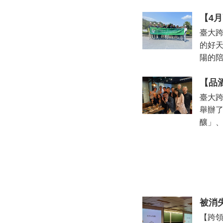
【4
臺大跨
的好天
陽的陪
【品
臺大跨
舉辦了
釀」、
被消
【跨領