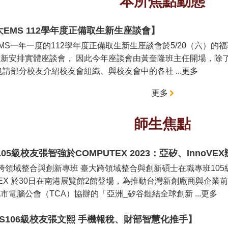
本所焦點動態
大EMS 112學年度正備取生新生座談會】
MS一年一度的112學年度正備取生新生座談會於5/20（六）的福華
新安排實體座談會， 因此今年座談會由黃奎隆班主任開場，除
也請部分校友介紹校友會組織、與校友會中的各社 ...更多
更多
師生焦點
105級校友張智強於COMPUTEX 2023：亞矽、InnoV
跨領域整合與創新專班 臺大跨領域整合與創新碩士在職專班105
oVEX 於30日在南港展覽館2館登場，為推動台灣新創廠商與企業前
市電腦公會（TCA）協辦的「亞洲_矽谷鏈結全球創新 ...更多
MS106級校友張文熙 手機報稅、財部智慧化推手】