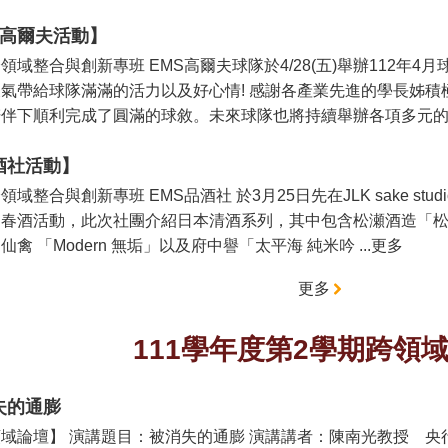
月高爾夫活動】
領域整合與創新專班 EMS高爾夫球隊於4/28(五)舉辦112
氣帶給球隊滿滿的活力以及好心情! 感謝各產業先進的學長姊
伴下順利完成了圓滿的球敘。未來球隊也將持續舉辦各項多元的高球
酒社活動】
領域整合與創新專班 EMS品酒社 於3月25日先在JLK sake st
春酒活動，此次社團介紹日本清酒系列，其中包含松瀬酒造「松
仙禽 「Modern 無垢」以及府中譽「太平海 純米吟 ...更多
更多
111學年度第2學期跨領
失的通膨
域論壇】 演講題目：被消失的通膨 演講講者：陳南光教授 央行 