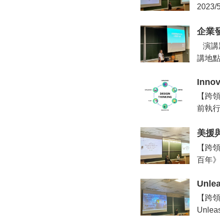
2023
企業
演講題
講地點
Innov
【跨領域
前執行長
美援
【跨領
百年》）
Unlea
【跨領域論
Unleas