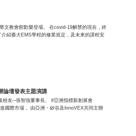
文教會館歡樂登場。 在covid-19解禁的現在，終
了介紹臺大EMS學程的修業規定，及未來的課程安
EX辦論壇發表主題演講
級校友─張智強董事長。 #亞洲指標新創展會
進國際市場， 由亞洲・矽谷及InnoVEX共同主辦