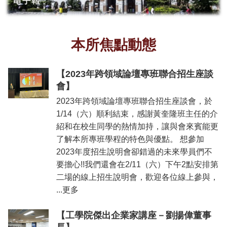
所
簡
介
本所焦點動態
學
程
簡
【2023年跨領域論壇專班聯合招生座談
介
會】
教
2023年跨領域論壇專班聯合招生座談會，於
學
1/14（六）順利結束，感謝黃奎隆班主任的介
研
紹和在校生同學的熱情加持，讓與會來賓能更
究
了解本所專班學程的特色與優點。 想參加
系
2023年度招生說明會卻錯過的未來學員們不
所
要擔心!!我們還會在2/11（六）下午2點安排第
成
二場的線上招生說明會，歡迎各位線上參與，
員
...更多
入
學
【工學院傑出企業家講座－劉揚偉董事
管