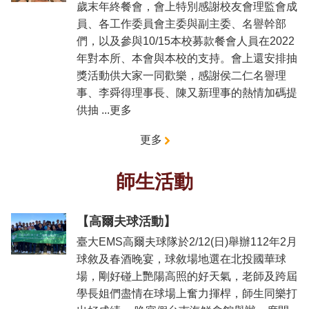
歲末年終餐會，會上特別感謝校友會理監會成
員、各工作委員會主委與副主委、名譽幹部
們，以及參與10/15本校募款餐會人員在2022
年對本所、本會與本校的支持。會上還安排抽
獎活動供大家一同歡樂，感謝侯二仁名譽理
事、李舜得理事長、陳又新理事的熱情加碼提
供抽 ...更多
更多
師生活動
【高爾夫球活動】
臺大EMS高爾夫球隊於2/12(日)舉辦112年2月
球敘及春酒晚宴，球敘場地選在北投國華球
場，剛好碰上艷陽高照的好天氣，老師及跨屆
學長姐們盡情在球場上奮力揮桿，師生同樂打