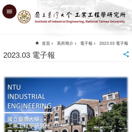
跳到主要內容區塊
進
階
搜
尋
首頁
系所簡介
電子報
2023.03 電子報
回
首
2023.03 電子報
頁
臺
大
首
頁
網
站
導
覽
English
系