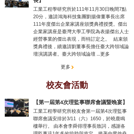
長】
道
工業工程學研究所於111年11月30日晚間7點
學
20分，邀請鴻海科技集團劉揚偉董事長出席
生
111年度傑出企業家講座頒獎典禮授獎。傑出
專
企業家講座是臺灣大學工學院為表揚傑出人士
區
經營事業的傑出表現，而特訂定之。 結束頒
公
獎典禮後，續邀請劉董事長擔任臺大跨領域論
告
壇演講講者。臺大跨領域論壇 ...更多
與
訊
更多
息
校
校友會活動
友
會
【第一屆第4次理監事聯席會議暨晚宴】
捐
工業工程學研究所校友會第一屆第4次理監事
款
專
聯席會議安排於3/11（六）1650，於曉鹿鳴
區
樓舉行。 由本會李舜得理事長致詞，感謝各
理監事這1年多的協助與肯定，接著由廖啟堯