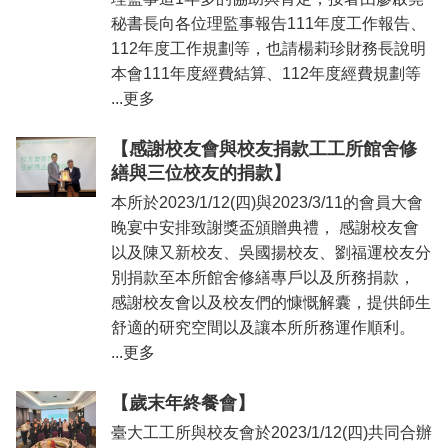
臺
秘書長向各位理監事報告111年度工作報告、
大
EMS
112年度工作規劃等，也請楊莉珍財務長說明
本會111年度經費結算、112年度經費規劃等
...更多
【感謝校友會與校友捐款工工所館舍修
繕與三位校友的捐款】
本所於2023/1/12(四)與2023/3/11的會員大會
晚宴中安排致謝獎盃頒贈典禮， 感謝校友會
以及陳又新校友、吳國揚校友、劉福運校友分
別捐款至本所館舍修繕專戶以及所務捐款，
感謝校友會以及校友們的慷慨解囊，提供師生
舒適的研究空間以及讓本所所務運作順利。
...更多
【歲末年終餐會】
臺大工工所與校友會於2023/1/12(四)共同合辦