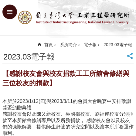
跳到主要內容區塊
進
階
搜
尋
首頁
系所簡介
電子報
2023.03電子報
回
首
2023.03電子報
頁
臺
【感謝校友會與校友捐款工工所館舍修繕與
大
首
三位校友的捐款】
頁
網
本所於2023/1/12(四)與2023/3/11的會員大會晚宴中安排致謝
站
獎盃頒贈典禮，
導
感謝校友會以及陳又新校友、吳國揚校友、劉福運校友分別捐
覽
款至本所館舍修繕專戶以及所務捐款， 感謝校友會以及校友
English
們的慷慨解囊，提供師生舒適的研究空間以及讓本所所務運作
順利。
系