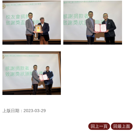
所
簡
介
學
程
簡
介
教
學
研
究
系
所
成
員
上版日期：2023-03-29
入
學
回上一頁
回最上面
管