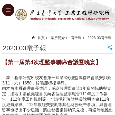
跳到主要內容區塊
進
階
搜
尋
首頁
系所簡介
電子報
2023.03電子報
回
首
2023.03電子報
頁
臺
【第一屆第4次理監事聯席會議暨晚宴】
大
首
頁
工業工程學研究所校友會第一屆第4次理監事聯席會議安排於
網
3/11（六）1650，於曉鹿鳴樓舉行。
站
由本會李舜得理事長致詞，感謝各理監事這1年多的協助與肯
導
定，接著由廖啟堯秘書長向各位理監事報告111年度工作報
覽
告、112年度工作規劃等，也請楊莉珍財務長說明本會111年
English
度經費結算、112年度經費規劃等其他財務報告事項。與會理
監事也提出不少建議，將由秘書處歸納意見後，再適時地推出
系