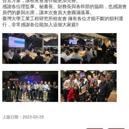
合宜方案，讓校友會運作能更加完善。
所
感謝各位理監事、秘書長、財務長與各幹部的協助，也感謝會
簡
員們的參與出席，讓本次會員大會圓滿落幕。
介
臺灣大學工業工程研究所校友會 擁有各位才能不斷的順利運
行，非常感謝各位能加入這個大家庭!!
學
程
簡
介
教
學
研
究
系
所
成
員
入
上版日期：2023-03-29
學
管