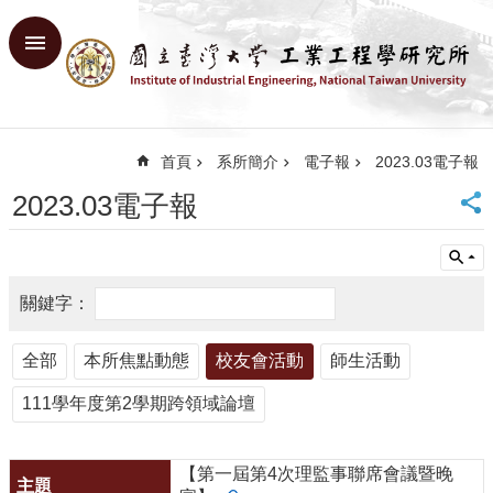
跳到主要內容區塊
進
階
搜
尋
首頁
系所簡介
電子報
2023.03電子報
回
首
2023.03電子報
頁
臺
大
首
頁
網
全部
本所焦點動態
校友會活動
師生活動
站
導
111學年度第2學期跨領域論壇
覽
English
【第一屆第4次理監事聯席會議暨晚
系