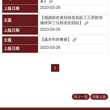
宴】
所
2023-03-29
簡
介
【感謝校友會與校友捐款工工所館舍
修繕與三位校友的捐款】
學
程
2023-03-29
簡
介
【歲末年終餐會】
2023-03-29
教
學
研
究
1
系
所
成
員
回上一頁
回最上面
入
學
管