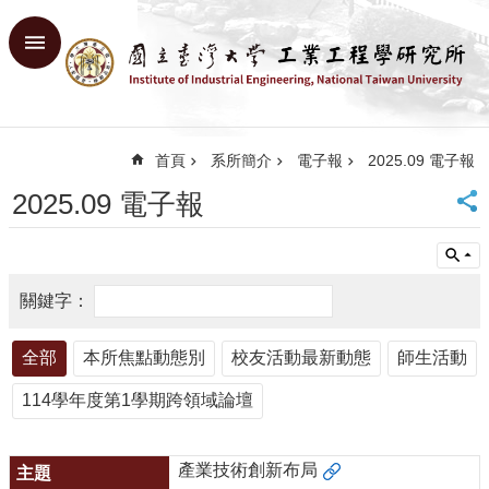
跳到主要內容區塊
進
階
搜
尋
首頁
系所簡介
電子報
2025.09 電子報
回
首
2025.09 電子報
頁
臺
大
首
頁
網
全部
本所焦點動態別
校友活動最新動態
師生活動
站
導
114學年度第1學期跨領域論壇
覽
English
產業技術創新布局
系