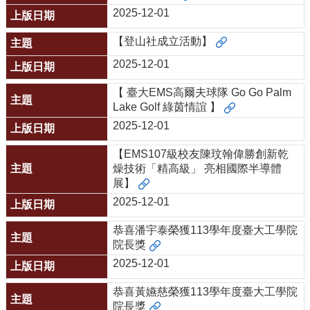
道
2025-12-01
學
【登山社成立活動】
生
專
2025-12-01
區
【 臺大EMS高爾夫球隊 Go Go Palm
公
Lake Golf 綠茵情誼 】
告
2025-12-01
與
訊
【EMS107級校友陳玟翰偉勝創新乾
息
燥技術「精高級」 亮相國際半導體
展】
校
2025-12-01
友
會
恭喜潘宇泰榮獲113學年度臺大工學院
捐
院長獎
款
2025-12-01
專
區
恭喜黃嬿慈榮獲113學年度臺大工學院
院長獎