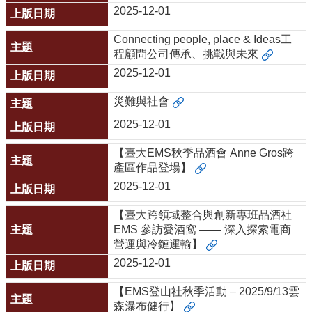
所
2025-12-01
簡
介
Connecting people, place & Ideas工
程顧問公司傳承、挑戰與未來
學
2025-12-01
程
簡
災難與社會
介
2025-12-01
教
學
【臺大EMS秋季品酒會 Anne Gros跨
研
產區作品登場】
究
2025-12-01
系
【臺大跨領域整合與創新專班品酒社
所
EMS 參訪愛酒窩 —— 深入探索電商
成
營運與冷鏈運輸】
員
2025-12-01
入
學
【EMS登山社秋季活動 – 2025/9/13雲
管
森瀑布健行】