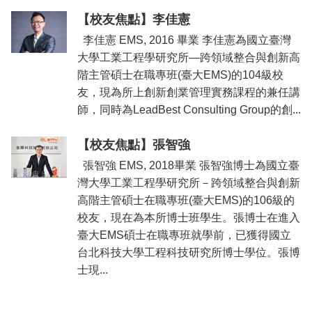
所
【校友焦點】李佳憲
簡
介
李佳憲 EMS, 2016 畢業 李佳憲為國立臺灣
大學工業工程學研究所—跨領域整合與創新高
學
階主管碩士在職專班(臺大EMS)的104級校
程
友，現為所上創新創業管理實務課程的兼任講
簡
介
師，同時為LeadBest Consulting Group的創...
教
【校友焦點】張智強
學
研
張智強 EMS, 2018畢業 張智強博士為國立臺
究
灣大學工業工程學研究所－跨領域整合與創新
高階主管碩士在職專班(臺大EMS)的106級的
系
校友，現在為本所博士班學生。張博士在進入
所
臺大EMS碩士在職專班就學前，已獲得國立
成
員
台北科技大學工程科技研究所博士學位。張博
士現...
入
學
管