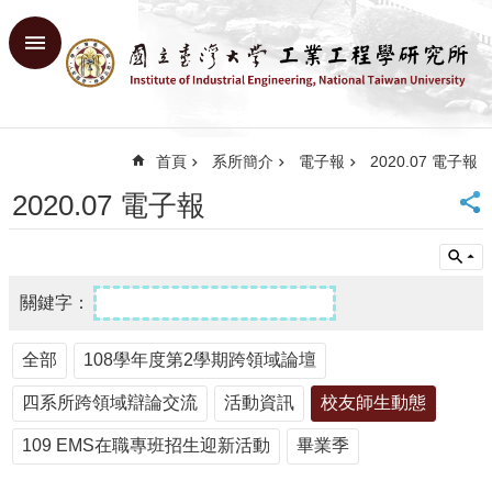
跳到主要內容區塊
進
階
搜
尋
首頁
系所簡介
電子報
2020.07 電子報
回
首
2020.07 電子報
頁
臺
大
首
頁
網
全部
108學年度第2學期跨領域論壇
站
導
四系所跨領域辯論交流
活動資訊
校友師生動態
覽
English
109 EMS在職專班招生迎新活動
畢業季
系