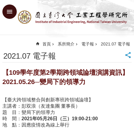
跳到主要內容區塊
進
階
搜
尋
首頁
系所簡介
電子報
2021.07 電子報
回
首
2021.07 電子報
頁
臺
【109學年度第2學期跨領域論壇演講資訊】
大
首
2021.05.26─變局下的領導力
頁
網
【臺大跨領域整合與創新專班跨領域論壇】
站
主講者：彭双浪（友達集團 董事長）
導
題 目：變局下的領導力
覽
時 間：
2021年05月26日（三）19:00-21:00
English
地 點：因應疫情改為線上舉行
系