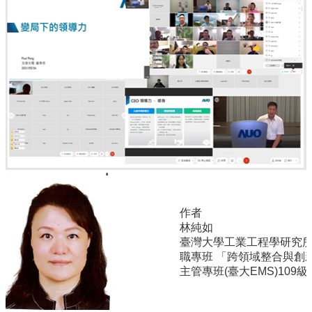
道
學
生
專
區
公
告
與
訊
息
校
友
作者
會
林純如
臺灣大學工業工程學研究
捐
職專班 「跨領域整合與創
款
主管專班(臺大EMS)109級
專
區