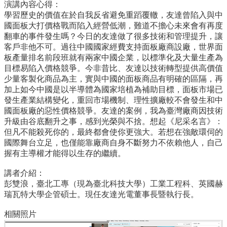
演講內容心得：
所
學習歷史的價值在於自我反省避免重蹈覆轍，友達曾陷入與中
簡
國面板大打價格戰而陷入經營低潮，難道不擔心未來會有再度
介
翻車的事件發生嗎？今日的友達做了很多技術和管理提升，讓
客戶非他不可。過往中國國家經費支持面板廠商設廠，世界面
學
板產量排名前段班就有兩家中國企業，以標準化及大量生產為
程
目標易陷入價格競爭。今非昔比、友達以技術轉型提供高價值
簡
少量客製化商品為主，實與中國的面板商品有明確的區隔，再
介
加上如今中國是以半導體為國家培植為補助目標，面板市場已
教
發生產業結構變化，重回市場機制、理性擴廠較不會發生和中
學
國面板廠的惡性價格競爭。友達的案例，我為臺灣廠商因技術
研
升級由谷底翻升之事，感到光榮與不捨。想起《尼采名言》：
究
但凡不能殺死你的，最終都會使你更強大。若想在強敵環伺的
國際舞台立足，也僅能靠廠商自身不斷努力不依賴他人，自己
系
握有主導權才能得以生存的繼續。
所
成
講者介紹：
員
彭雙浪，臺北工專（現為臺北科技大學）工業工程科、英國赫
瑞瓦特大學企管碩士。現任友達光電董事長暨執行長。
入
學
相關照片
管