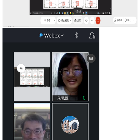
道
學
生
專
區
公
告
與
訊
息
校
友
會
捐
款
專
區