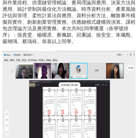
與作業排程、供需鏈管理精論、賽局理論與應用、決策方法與
所
應用、統計管制與最佳化方法概論、時序資料分析、產業風險
簡
評估與管理、柔性計算法與應用、資料分析方法、離散事件模
介
擬與實作、創新創業管理實務、供應鏈模式建構與演算。課程
包含理論方法及應用實務。本次共8位同學獲選（依學號排
學
序）：張貴雯、楊曜丞、蔡佩穎、邱秉誠、徐安安、朱珮甄、
程
嚴翊瑀、蔡瑀袾。恭喜以上同學。
簡
介
教
學
研
究
系
所
成
員
入
學
管