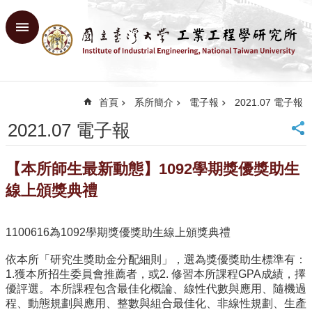
跳到主要內容區塊
進
階
搜
尋
首頁
系所簡介
電子報
2021.07 電子報
回
首
2021.07 電子報
頁
臺
【本所師生最新動態】1092學期獎優獎助生
大
首
線上頒獎典禮
頁
網
1100616為1092學期獎優獎助生線上頒獎典禮
站
導
依本所「研究生獎助金分配細則」，選為獎優獎助生標準有：
覽
1.獲本所招生委員會推薦者，或2. 修習本所課程GPA成績，擇
English
優評選。本所課程包含最佳化概論、線性代數與應用、隨機過
程、動態規劃與應用、整數與組合最佳化、非線性規劃、生產
系