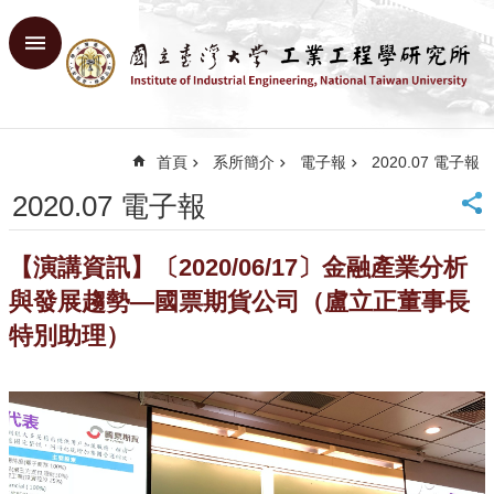
跳到主要內容區塊
進
階
搜
尋
首頁
系所簡介
電子報
2020.07 電子報
回
首
2020.07 電子報
頁
臺
【演講資訊】〔2020/06/17〕金融產業分析
大
首
與發展趨勢—國票期貨公司（盧立正董事長
頁
特別助理）
網
站
導
覽
English
系