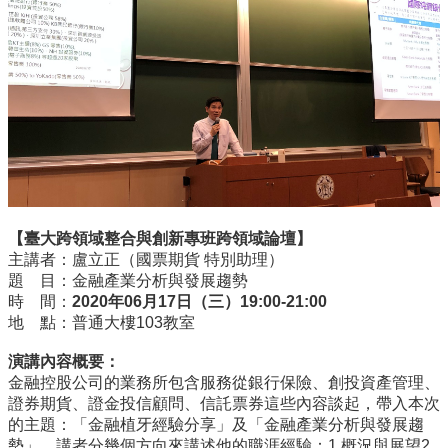
所
簡
介
學
程
簡
介
教
學
研
【臺大跨領域整合與創新專班跨領域論壇】
究
主講者：盧立正（國票期貨 特別助理）
題 目：金融產業分析與發展趨勢
系
時 間：
2020
年
06
月
17
日（三）
19:00-21:00
所
地 點：普通大樓103教室
成
員
演講內容概要：
金融控股公司的業務所包含服務從銀行保險、創投資產管理、
入
證券期貨、證金投信顧問、信託票券這些內容談起，帶入本次
學
的主題：「金融植牙經驗分享」及「金融產業分析與發展趨
管
勢」，講者分幾個方向來講述他的職涯經驗：1.概況與展望2.