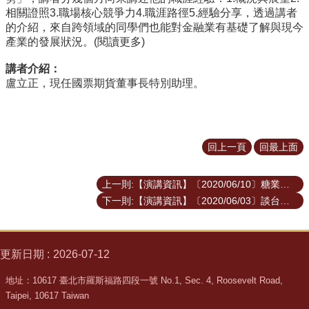
道
相關證照3.職場核心競爭力4.職涯路徑5.經驗分享，透過講者
的介紹，來自跨領域的同學們也能對金融業有基礎了解與現今
學
產業的發展狀況。
(閱讀更多)
生
專
講者介紹：
區
盧立正，現任國票期貨董事長特別助理。
公
告
與
回上一頁
回最上面
訊
息
上一則:【演講資訊】〔2020/06/10〕糖業，纏足與失蹤婦女—台大經濟學系（吳聰敏教授）
校
下一則:【演講資訊】〔2020/06/03〕談台灣產業發展趨勢與競爭力—福邦創投（黃顯華董事長）
友
會
捐
更新日期
2026-07-12
款
專
地址：10617 臺北市羅斯福路四段一號 No.1, Sec. 4, Roosevelt Road,
區
Taipei, 10617 Taiwan