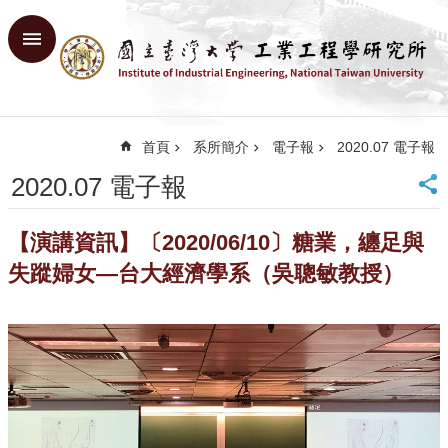
跳到主要內容區塊
進
階
搜
尋
首頁
系所簡介
電子報
2020.07 電子報
回
首
2020.07 電子報
頁
臺
【演講資訊】〔2020/06/10〕糖業，纏足與
大
首
失蹤婦女—台大經濟學系（吳聰敏教授）
頁
網
站
導
覽
English
系