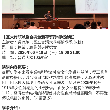
所
簡
介
學
程
簡
【臺大跨領域整合與創新專班跨領域論壇】
介
主講者：吳聰敏（國立台灣大學經濟學系 教授）
題 目：糖業，纏足與失蹤婦女
教
時 間：
2020
年
06
月
10
日（三）
19:00-21:00
學
地 點：普通大樓103教室
研
究
演講內容概要：
從歷史變革來看產業轉型對於社會文化變遷的關係，從工業革
系
命前後變化，以台灣日治時代糖業出現高成長，因為經濟誘
所
因，因此投入職場工作的女性亦增多，所以自1905年起至
成
1915年女性解纏足的比例升高，而男女比也從0.95攀升至
員
1.12，經濟社會結構的轉變使得女性也漸漸嶄露頭角，不再受
入
傳統惡習的束縛。
(閱讀更多)
學
講者介紹：
管