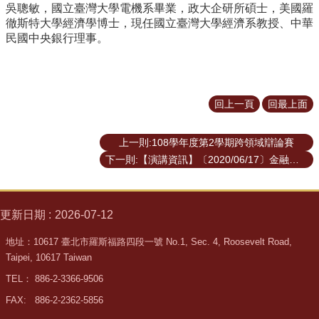
吳聰敏，國立臺灣大學電機系畢業，政大企研所碩士，美國羅
道
徹斯特大學經濟學博士，現任國立臺灣大學經濟系教授、中華
學
民國中央銀行理事。
生
專
區
回上一頁
回最上面
公
告
與
上一則:108學年度第2學期跨領域辯論賽
訊
下一則:【演講資訊】〔2020/06/17〕金融產業分析與發展趨勢—國票期貨公司（盧立正董事長特別助理）
息
校
友
更新日期
2026-07-12
會
地址：10617 臺北市羅斯福路四段一號 No.1, Sec. 4, Roosevelt Road,
捐
Taipei, 10617 Taiwan
款
TEL： 886-2-3366-9506
專
區
FAX: 886-2-2362-5856