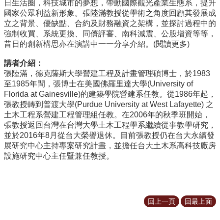
日生活圈，科技城市的夢想，帶動國際觀光產業生態系，提升
道
國家公眾利益新形象。張陸滿教授從學術之角度回顧其發展成
立之背景、優缺點、合約及財務融資之架構，並探討過程中的
學
強制收買、系統更換、同儕評審、南科減震、公股增資等等，
生
昔日的創新構思亦在演講中一一分享介紹。
(閱讀更多)
專
區
講者介紹：
張陸滿，德克薩斯大學營建工程及計畫管理碩博士，於1983
公
至1985年間，張博士在美國佛羅里達大學(University of
告
Florida at Gainesville)的建築學院營建系任教。從1986年起，
與
張教授轉到普渡大學(Purdue University at West Lafayette) 之
訊
土木工程系營建工程管理組任教。在2006年的秋季班開始，
息
張教授返回台灣在台灣大學土木工程學系繼續從事教學研究，
校
並於2016年8月從台大榮譽退休。目前張教授仍在台大永續發
友
展研究中心主持專案研究計晝，並擔任台大土木系高科技廠房
會
設施研究中心主任暨兼任教授。
捐
款
專
回上一頁
回最上面
區