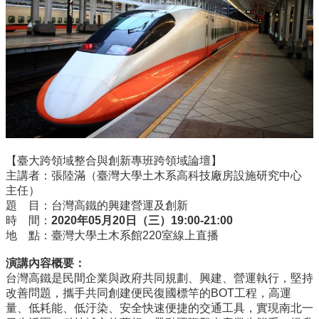
所
簡
介
學
程
簡
介
教
學
【臺大跨領域整合與創新專班跨領域論壇】
研
主講者：張陸滿（臺灣大學土木系高科技廠房設施研究中心
究
主任）
題 目：台灣高鐵的興建營運及創新
系
時 間：
2020
年
05
月
20
日（三）
19:00-21:00
所
地 點：臺灣大學土木系館220室線上直播
成
員
演講內容概要：
台灣高鐵是民間企業與政府共同規劃、興建、營運執行，堅持
入
改善問題，攜手共同創建便民復國標竿的BOT工程，高運
學
量、低耗能、低汙染、安全快速便捷的交通工具，實現南北一
管