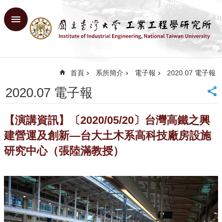
跳到主要內容區塊
進
階
搜
尋
首頁
系所簡介
電子報
2020.07 電子報
回
首
2020.07 電子報
頁
臺
【演講資訊】〔2020/05/20〕台灣高鐵之興
大
首
建營運及創新—台大土木系高科技廠房設施
頁
研究中心（張陸滿教授）
網
站
導
覽
English
系