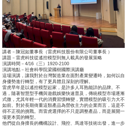
所
簡
介
學
程
簡
介
講者－陳冠如董事長（雷虎科技股份有限公司董事長 ）
教
講題－雷虎科技從遙控模型到無人載具的發展策略
學
演講時間－4/16（三）1920-2100
研
演講地點－社會科學院梁國樹國際演講廳
究
這場演講，讓我對於台灣製造業在面對產業變遷時，如何以自
身優勢進行轉型，有了更具體且深刻的理解。
系
雷虎早年是以遙控模型起家，是許多人耳熟能詳的品牌。不
所
過，隨著智慧型手機與遊戲娛樂快速普及，傳統模型市場逐漸
成
式微，尤其年輕一代的消費習慣轉變，實體模型的吸引力大不
員
如前。對於長期倚重這類產品為營收主力的企業而言，這是不
得不正視的挑戰。而雷虎選擇的不只是調整產品，而是展開一
入
場更本質的轉型。
學
他們從自身擅長的機構設計、飛控、馬達等技術出發，進一步
管