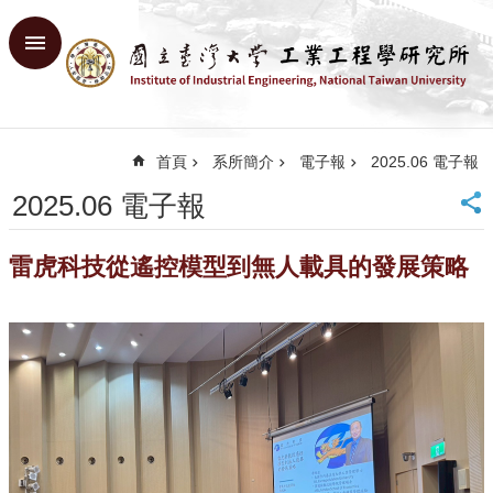
跳到主要內容區塊
進
階
搜
尋
首頁
系所簡介
電子報
2025.06 電子報
回
首
2025.06 電子報
頁
臺
雷虎科技從遙控模型到無人載具的發展策略
大
首
頁
網
站
導
覽
English
系