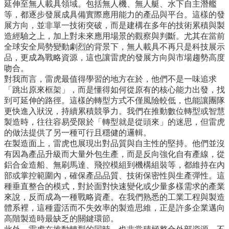
延伸至無人載具領域。包括無人機、無人艇、水下自主潛艦
道
等，都逐步發展成具備實際應用能力的產品與平台。這樣的發
學
展方向，並非單一技術突破，而是建構在多年的技術累積與製
生
造經驗之上，加上對未來應用場景的觀察與判斷。尤其在當前
專
全球安全局勢變動劇烈的背景下，無人載具不再只是科技展示
區
品，更成為戰略資源，這也讓雷虎的發展方向與市場趨勢高度
吻合。
公
對我而言，雷虎最值得學習的地方在於，他們不是一味追求
告
「跳出原來框架」，而是懂得如何從原有的核心能力出發，找
與
到可延伸的路徑。這樣的轉型方式不僅風險較低，也能讓團隊
訊
更快進入狀況，持續累積競爭力。我們在推動數位轉型或智慧
息
製造時，往往容易受限於「轉型就是從頭來」的迷思，但雷虎
的做法提供了另一種可行且穩健的邏輯。
校
在製造面上，雷虎也展現出對品質與自主性的堅持。他們並沒
友
有因為產品升級而大量外包生產，而是反向強化自有產線，從
會
鋁合金造船、無刷馬達、飛控模組到機構組裝等，都維持在內
部或掌控範圍內，確保產品品質、技術保密性與生產彈性。這
捐
種垂直整合的模式，對於面對快速變化或少量多樣需求的產業
款
來說，反而成為一種戰略資產。在我們熟悉的工業工程與製造
專
體系裡，這種靈活而不失效率的製造思維，正是許多企業邁向
區
高階製造時最缺乏的關鍵環節。