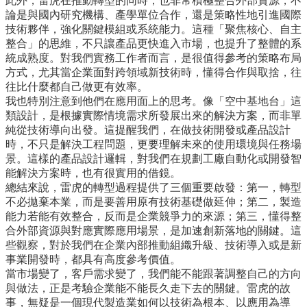
此外，雷虎在推動轉型的同時，也非常積極整合外部資源，不
臺
論是與國內研究機構、產學單位合作，還是策略性地引進國際
大
技術夥伴，強化關鍵模組或系統能力。這種「聚焦核心、自主
EMS
整合」的思維，不只讓產品更快進入市場，也提升了整體的系
統成熟度。對我們實務工作者而言，是很值得參考的策略布局
方式，尤其當企業面對跨領域新技術時，懂得合作與取捨，往
往比什麼都自己做更有效率。
我也特別注意到他們在應用面上的思考。像「空中基地台」這
類設計，是根據實際情境需求所發展出來的解決方案，而非單
純從技術導向出發。這提醒我們，在做技術開發或產品設計
時，不只是解決工程問題，更要理解未來的使用環境與任務場
景。這樣的產品設計邏輯，對我們在規劃工廠自動化或開發智
能解決方案時，也有很實用的借鏡。
總結來說，雷虎的轉型過程提供了三個重要啟發：第一，轉型
不必拋棄本業，而是要善用原有技術基礎做延伸；第二，製造
能力若能有效整合，反而是企業競爭力的來源；第三，懂得整
合外部資源與對應實際應用場景，是加速創新落地的關鍵。這
些觀察，對於我們在企業內部推動組織升級、技術導入或是新
事業開發時，都具有高度參考價值。
當市場變了，客戶需求變了，我們能不能跟著調整自己的方向
與做法，正是考驗企業能不能長久走下去的關鍵。雷虎的故
事，無疑是一個現代製造業如何以技術為根本、以應用為導