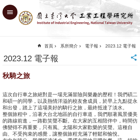
跳到主要內容區塊
進
階
搜
尋
首頁
系所簡介
電子報
2023.12 電子報
回
首
2023.12 電子報
頁
臺
秋騎之旅
大
首
頁
這次自行車之旅絕對是一場充滿冒險與樂趣的歷程！我們碩二
網
和碩一的同學，以及熱情洋溢的校友會成員，於早上九點從永
站
和出發，踏上了這場美好的騎行之旅，最終抵達了淡水。
導
整個旅程中，沿著大台北地區的自行車道，我們順著風景優美
覽
的路線前進，一路歡笑聲不斷。在大家的互相陪伴中，時間仿
English
佛變得不再重要，只有風、太陽和大家歡樂的笑聲。這種自
由、不受拘束的感覺，讓整個旅程充滿了輕鬆和愉悅。
系