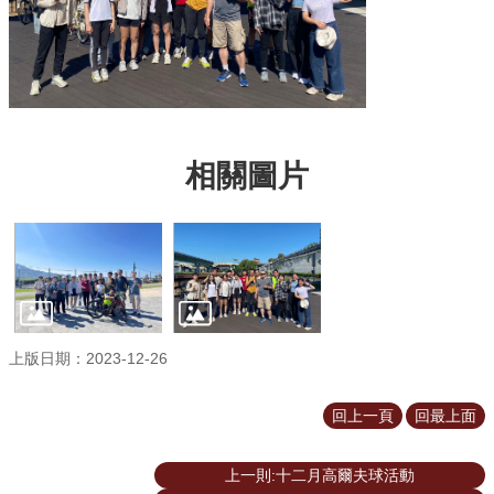
道
學
生
專
區
公
相關圖片
告
與
訊
息
校
友
會
上版日期：2023-12-26
捐
款
回上一頁
回最上面
專
區
上一則:十二月高爾夫球活動