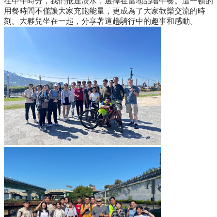
在中午時分，我們抵達淡水，選擇在當地品嚐午餐。這一頓的
所
用餐時間不僅讓大家充飽能量，更成為了大家歡樂交流的時
簡
刻。大夥兒坐在一起，分享著這趟騎行中的趣事和感動。
介
學
程
簡
介
教
學
研
究
系
所
成
員
入
學
管