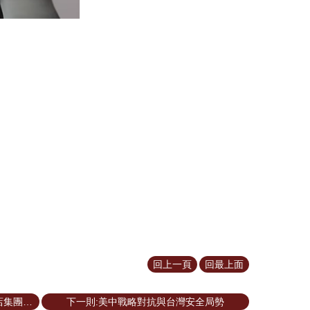
回上一頁
回最上面
上一則:【EMS105張東豪校友天成飯店集團旗下瑞穗天合國際觀光酒店今年獲頒卓越五星標章】
下一則:美中戰略對抗與台灣安全局勢