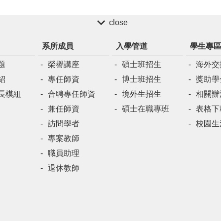
close
系所成員
入學管道
學生專
題
榮譽講座
碩士班招生
海外交
紹
專任師資
博士班招生
獎助學
長模組
合聘專任師資
境外生招生
相關辦
兼任師資
碩士在職專班
表格下
訪問學者
校園生
專案教師
職員助理
退休教師