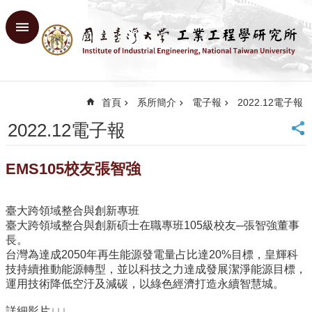
跳到主要內容區塊
進
階
搜
尋
首頁
系所簡介
電子報
2022.12電子報
回
首
2022.12電子報
頁
臺
EMS105校友張智強
大
首
頁
臺大跨領域整合與創新專班
網
臺大跨領域整合與創新碩士在職專班105級校友─張智強董事
站
長。
導
台灣為達成2050年再生能源發電量占比達20%目標，皇輝科
覽
技持續推動能源轉型，並以科技之力達成發展潔淨能源目標，
English
運用技術降低空汙及減碳，以綠色經濟打造永續智慧城。
系
詳細影片↓↓↓