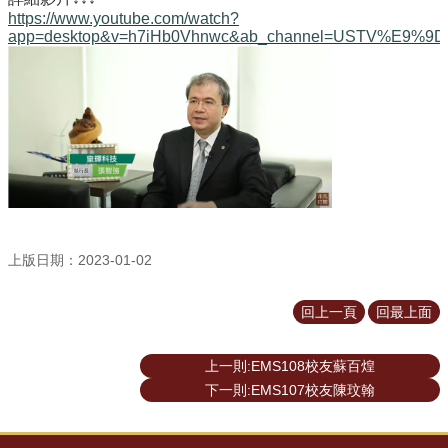
所
https://www.youtube.com/watch?
簡
app=desktop&v=h7iHb0Vhnwc&ab_channel=USTV%E
介
學
程
簡
介
教
學
研
究
上版日期：2023-01-02
系
回上一頁
回最上面
所
成
員
上一則:EMS108校友蘇百煌
下一則:EMS107校友陳玟翰
入
學
管