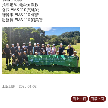
所
指導老師 周雍強 教授
簡
會長 EMS 110 黃建誠
介
總幹事 EMS 110 何清
財務長 EMS 110 劉美智
學
程
簡
介
教
學
研
究
系
所
成
上版日期：2023-01-02
員
入
回上一頁
回最上面
學
管