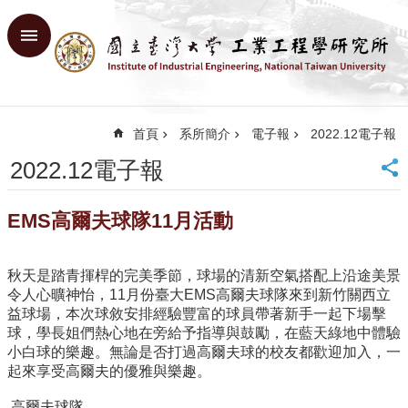
跳到主要內容區塊
進
階
搜
尋
首頁
系所簡介
電子報
2022.12電子報
回
首
2022.12電子報
頁
臺
EMS高爾夫球隊11月活動
大
首
頁
秋天是踏青揮桿的完美季節，球場的清新空氣搭配上沿途美景
網
令人心曠神怡，11月份臺大EMS高爾夫球隊來到新竹關西立
站
益球場，本次球敘安排經驗豐富的球員帶著新手一起下場擊
導
球，學長姐們熱心地在旁給予指導與鼓勵，在藍天綠地中體驗
覽
小白球的樂趣。無論是否打過高爾夫球的校友都歡迎加入，一
English
起來享受高爾夫的優雅與樂趣。
系
高爾夫球隊