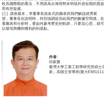
道
較具國際觀的看法，不用因為台海情勢未明或外資短期的賣超
而有所疑慮。
學
(三) 講座最末，李董事長就各式的圖表與我們解說經濟展
生
望，董事長在說明時，特別強調提供給我們的數據空間感，在
專
看圖表和分析時，要如何參考歷史的軌跡，只要花心思，就可
區
以發現商機和獲利的利基點。
公
告
與
訊
息
作者:
邱家勝
校
臺灣大學工業工程學研究所碩士在
友
新」高階主管專班(臺大EMS)11
會
捐
款
專
區