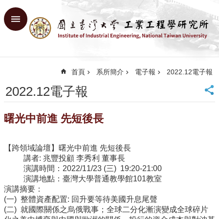
跳到主要內容區塊
進
階
搜
尋
首頁
系所簡介
電子報
2022.12電子報
回
首
2022.12電子報
頁
臺
曙光中前進 先短後長
大
首
頁
【跨領域論壇】曙光中前進 先短後長
網
講者: 兆豐投顧 李秀利 董事長
站
演講時間：2022/11/23 (三) 19:20-21:00
導
演講地點：臺灣大學普通教學館101教室
覽
演講摘要：
English
(一) 整體資產配置: 回升要等待美國升息尾聲
(二) 就國際關係之烏俄戰事；全球二分化漸演變成全球碎片
系