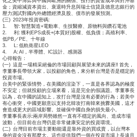
化之美中博弈與中國與歐洲的關係、投行的資金成本與對沖基
所
金；資縮減資本資出、衰退時升息與瑞士信貸及德意志銀行的
簡
壓力測試對國內外總體經濟及股、債市的發展預測。
介
(三) 2023年投資密碼:
1. 智: 智慧製造+電動車、生技醫療、原物料與鑽石電池
學
2. 利: 獲利EPS成長+(本質好)股權、低負債；高殖利率、
程
低PB／PE、十年線
簡
3. L: 低軌衛星LEO
介
4. A: AI，半導體、IC設計、感測器
心得報告：
教
(一) 這是一場精采絕倫的市場回顧與展望未來的講座!! 首先，
學
李董事長帶領大家，以投顧的角色，來分析台灣是否是穩定的
研
投資市場。
究
台美中的緊張情勢，在美國的渲染下，一直是各界認為的極度
不安定；但就投顧的立場來看，這是完全的假議題。李董事長
系
以為，在中國的認知上，攻打台灣是沒有必要的行為；若美中
所
有心衝突，中國更願意以支持北韓攻打南韓來挑釁美國，這才
成
會造成更大的區域影響。並確保中國自身的損失最小。
員
李董事長表示:兩岸局勢雖然一直有不穩定的風向、造成市場
入
波動，但目前在台灣仍是非常健康安定的投資環境。
學
(二) 台灣目前市場主要動能還是靠外資的買或賣，以台灣本
管
身的資金沒有那麼大。這也提供我們一個在投資市場上長遠且