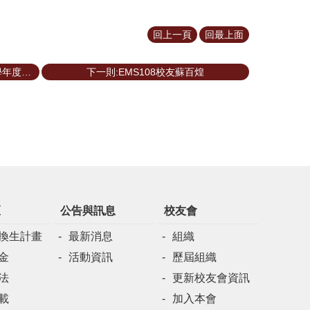
回上一頁
回最上面
上一則:恭喜路威副教授榮獲本校110學年度兼任教師教學優良教師
下一則:EMS108校友蘇百煌
區
公告與訊息
校友會
換生計畫
最新消息
組織
金
活動資訊
歷屆組織
法
更新校友會資訊
載
加入本會