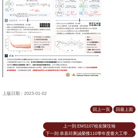
道
學
生
專
區
公
告
與
訊
息
校
友
上版日期：2023-01-02
會
捐
回上一頁
回最上面
款
專
上一則:EMS107校友陳玟翰
區
下一則:恭喜邱秉誠榮獲110學年度臺大工學院院長獎