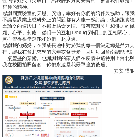
性的懷疑找到突破口，給我許多方向去嘗試，教會我什麼是工
所
程師的精神。
簡
感謝同實驗室的天恩、安迪，幸好有你們的陪伴與協助，讓我
介
不論是課業上或研究上的問題都有人能一起討論，也讓跑實驗
寫論文的這段日子不那麼枯燥乏味。還有感謝吳居和洪居的佩
學
穎、心平、莉庭，從碩一的互相 Debug 到碩二的互相關心，
程
真心覺得很幸運能和妳們一起度過。
簡
感謝我的媽媽，在我成長途中對於我的每一個決定總是鼎力支
介
持，讓我在台北求學的六年衣食無憂，且每每回台南總能吃到
一桌豐盛的菜餚。也謝謝我的家人們在疫情中還特別上台北與
教
我在校園拍照留念，你們永遠是我最堅強的後盾。
學
安安 謹謝
研
究
系
所
成
員
入
學
管