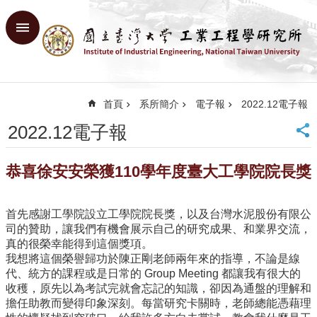
跳到主要內容區塊
進
階
搜
尋
首頁
系所簡介
電子報
2022.12電子報
回
首
2022.12電子報
頁
臺
恭喜徐安安榮獲110學年度臺大工學院院長獎
大
首
頁
首先感謝工學院設立工學院院長獎，以及台灣水泥股份有限公
網
司的贊助，讓我們有機會展示自己的研究成果、和業界交流，
站
真的很榮幸能得到這個獎項。
導
我想將這個榮譽歸功於陳正剛老師兩年來的指導，不論是線
覽
代、統方的課程或是日常的 Group Meeting 都讓我有很大的
English
收穫，原先以為考試完就會忘記的知識，卻因為通盤的理解和
擔任助教而變得印象深刻。每當研究卡關時，老師總能憑藉理
系