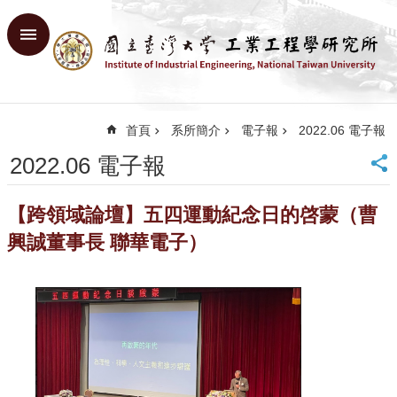
跳到主要內容區塊
進
階
搜
尋
首頁
系所簡介
電子報
2022.06 電子報
回
首
2022.06 電子報
頁
臺
【跨領域論壇】五四運動紀念日的啓蒙（曹
大
首
興誠董事長 聯華電子）
頁
網
站
導
覽
English
系