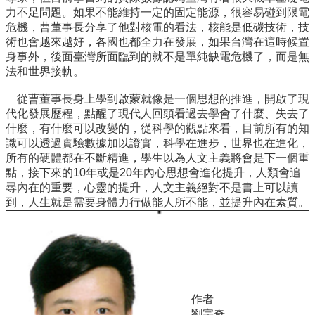
道
力不足問題。如果不能維持一定的固定能源，很容易碰到限電
危機，曹董事長分享了他對核電的看法，核能是低碳技術，技
學
術也會越來越好，各國也都全力在發展，如果台灣在這時候置
生
身事外，後面臺灣所面臨到的就不是單純缺電危機了，而是無
專
法和世界接軌。
區
從曹董事長身上學到啟蒙就像是一個思想的推進，開啟了現
公
代化發展歷程，點醒了現代人回頭看過去學會了什麼、失去了
告
什麼，有什麼可以改變的，從科學的觀點來看，目前所有的知
與
識可以透過實驗數據加以證實，科學在進步，世界也在進化，
訊
所有的硬體都在不斷精進，學生以為人文主義將會是下一個重
息
點，接下來的10年或是20年內心思想會進化提升，人類會追
尋內在的重要，心靈的提升，人文主義絕對不是書上可以讀
校
到，人生就是需要身體力行做能人所不能，並提升內在素質。
友
會
捐
款
專
區
作者
劉宗奇