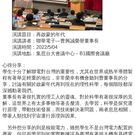
所
簡
介
學
演講題目：再啟蒙的年代
程
演講講者：聯華電子—曹興誠榮譽董事長
簡
演講時間：2022/5/04
介
演講地點：集思台大會議中心－B1國際會議廳
教
學
心得分享：
研
學生十分了解聯電對台灣的重要性，尤其在世界成熟半導體製
究
程有著舉足輕重的地位，非常榮幸有機會聽到曹董事長的分
享，討論有關於啟蒙年代再到現在的理性科學，每個階段都深
系
深撼動著我們。
所
董事長有著很扎實的理工人的靈魂。對於科學有著很深厚的見
成
解，這世界上有太多事物等著去釐清、去學習，科學是探究運
員
行原理，帶動技術發展，而技術解決著問題，兩者息息相關，
帶著人類找到宇宙運行原理與因果。
入
學
另外想分享的則是核能電力，雖然學生不是台灣電力配置的
管
專家，但目前學習到的實際數據認為臺灣有著很大機率基礎電