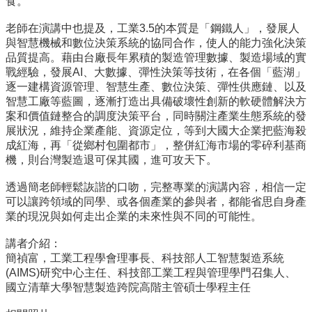
食。
道
老師在演講中也提及，工業3.5的本質是「鋼鐵人」，發展人
學
與智慧機械和數位決策系統的協同合作，使人的能力強化決策
生
品質提高。藉由台廠長年累積的製造管理數據、製造場域的實
專
戰經驗，發展AI、大數據、彈性決策等技術，在各個「藍湖」
區
逐一建構資源管理、智慧生產、數位決策、彈性供應鏈、以及
智慧工廠等藍圖，逐漸打造出具備破壞性創新的軟硬體解決方
公
案和價值鏈整合的調度決策平台，同時關注產業生態系統的發
告
展狀況，維持企業產能、資源定位，等到大國大企業把藍海殺
與
成紅海，再「從鄉村包圍都市」，整併紅海市場的零碎利基商
訊
機，則台灣製造退可保其國，進可攻天下。
息
透過簡老師輕鬆詼諧的口吻，完整專業的演講內容，相信一定
校
可以讓跨領域的同學、或各個產業的參與者，都能省思自身產
友
業的現況與如何走出企業的未來性與不同的可能性。
會
講者介紹：
捐
簡禎富，工業工程學會理事長、科技部人工智慧製造系統
款
(AIMS)研究中心主任、科技部工業工程與管理學門召集人、
專
國立清華大學智慧製造跨院高階主管碩士學程主任
區