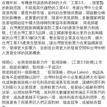
在幾年前，有機會拜讀過簡老師的大作「工業3.5」 ，很驚豔
所
的創新思路，不跟風當代趨勢的工業4.0，考慮台灣中小企業
簡
資源有限，重度外銷市場，如何結合整個供應鏈，開啟數位轉
介
型的新機會，是重要的背景。隨著中美貿易戰，多數國家將製
學
造基地開始從中國大陸移轉到東協等新興國家， 簡老師建
程
議，台灣應把握新興國家面對工業4.0的產業升級壓力和挑
簡
戰，打造台灣工業3.5品牌，成立國家隊發展出更符合新興國
介
家的台灣工業3.5解決方案，整合製造企業及在地台商，擴大
台灣工業3.5產業生態系統，讓台灣製造軟實力在東協國家當
教
中，發揮更大影響力，並創造台商更大的發展空間和台灣年輕
學
人逐鹿全球的就業機會。
研
究
很開心，在簡老師最新力作「藍湖策略」 (工業3.5前傳)上市
前，能提前攔胡，取得第一手資訊!!
系
簡老師提到一個新概念，「藍湖策略」(Blue Lakes)，他認為
所
藍海不是穩態難以固守。台灣特別是中小企業應該將大市場碎
成
化成無數個規模小但毛利高的藍湖甚至藍池塘，讓總利潤不夠
員
大到吸引大企業競逐，並將軟實力AI化，發展核心能耐和彈性
決策，以增加競爭門檻，並利用大數據更精準滿足不同客戶的
入
需求，成為產業鏈不可缺的一環，維持利基市場高利潤率，也
學
間接避免了與業界巨人們正面對峙、噬血競爭，或被鯨吞蠶
管