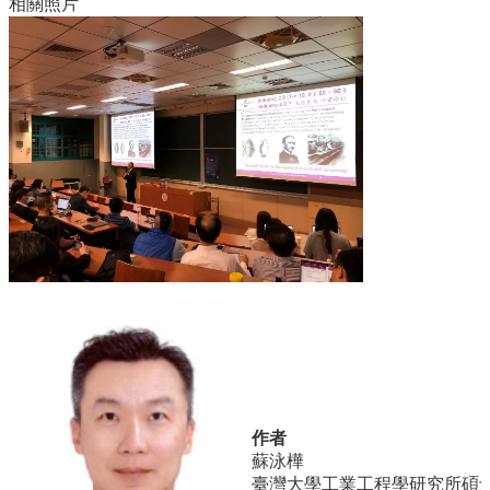
相關照片
臺
大
EMS
作者
蘇泳樺
臺灣大學工業工程學研究所碩士在