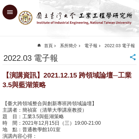
跳到主要內容區塊
進
階
搜
尋
首頁
系所簡介
電子報
2022.03 電子報
回
首
2022.03 電子報
頁
臺
【演講資訊】2021.12.15 跨領域論壇─工業
大
首
3.5與藍湖策略
頁
網
【臺大跨領域整合與創新專班跨領域論壇】
站
主講者：簡禎富（清華大學講座教授）
導
題 目：工業3.5與藍湖策略
覽
時 間：2021年12月15日（三）19:00-21:00
English
地 點：普通教學館101室
演講內容心得：
系