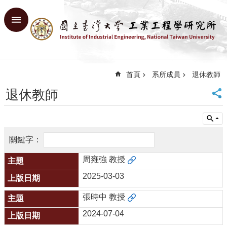
跳到主要內容區塊
進
階
搜
尋
首頁
系所成員
退休教師
回
首
退休教師
頁
臺
大
首
頁
網
周雍強 教授
站
2025-03-03
導
覽
張時中 教授
English
2024-07-04
系