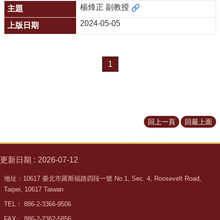
所
楊烽正 副教授
簡
2024-05-05
介
學
程
1
簡
介
教
學
研
回上一頁
回最上面
究
系
所
更新日期
2026-07-12
成
員
地址：10617 臺北市羅斯福路四段一號 No.1, Sec. 4, Roosevelt Road,
Taipei, 10617 Taiwan
入
TEL： 886-2-3366-9506
學
管
FAX: 886-2-2362-5856