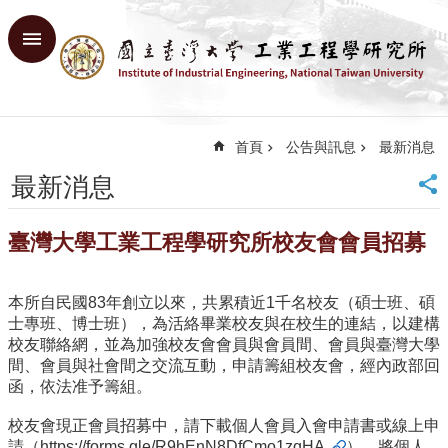
跳到主要內容區塊
進
階
搜
尋
首頁
公告與訊息
最新消息
回
首
最新消息
頁
臺
臺灣大學工業工程學研究所校友會會員招募
大
首
頁
本所自民國83年創立以來，共累積近1千名校友（碩士班、碩
網
士專班、博士班），為活絡畢業校友與在校生的連結，以建構
站
校友聯絡網，並為加強校友會會員與會員間、會員與臺灣大學
導
間、會員與社會間之交流互動，申請籌組校友會，經內政部回
覽
函，依法准予籌組。
English
校友會現正會員招募中，請下載個人會員入會申請書或線上申
系
請（
https://forms.gle/R9hEnN8DfCmo1zqHA
），將個人