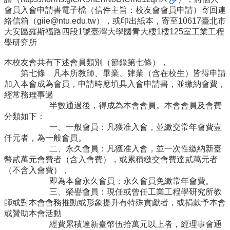
所
會員入會申請書電子檔（信件主旨：校友會會員申請）寄回連
簡
絡信箱（giie@ntu.edu.tw），或印出紙本，寄至10617臺北市
介
大安區羅斯福路四段1號臺灣大學國青大樓1樓125室工業工程
學研究所
學
程
本校友會共有下述會員類別（節錄第七條），
簡
第七條 凡本所教師、畢業、肄業（含在校生）皆得申請
介
加入本會成為會員，申請時應填具入會申請書，並繳納會費，
經常務理事過
教
半數通過後，得成為本會會員。本會會員及會費
學
分類如下：
研
一、一般會員：凡獲准入會，並繳交常年會費壹
究
仟元者，為一般會員。
二、永久會員：凡獲准入會，並一次性繳納新臺
系
幣貳萬元會費者（含入會費），或累積繳交會費達貳萬元者
所
（不含入會費），
成
即為本會永久會員；永久會員免繳常年會費。
員
三、榮譽會員：現任或曾任工業工程學研究所教
師或對本會會務推動或形象提升有特殊貢獻者，或捐款予本會
入
或贊助本會活動
學
經費累積達新臺幣伍拾萬元以上者，經理事會通
管