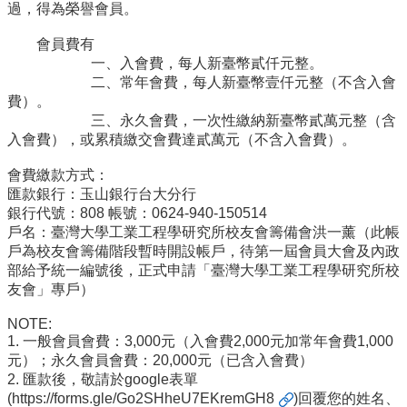
過，得為榮譽會員。
道
會員費有
學
一、入會費，每人新臺幣貳仟元整。
生
二、常年會費，每人新臺幣壹仟元整（不含入會
專
費）。
區
三、永久會費，一次性繳納新臺幣貳萬元整（含
公
入會費），或累積繳交會費達貳萬元（不含入會費）。
告
會費繳款方式：
與
匯款銀行：玉山銀行台大分行
訊
銀行代號：808 帳號：0624-940-150514
息
戶名：臺灣大學工業工程學研究所校友會籌備會洪一薰（此帳
校
戶為校友會籌備階段暫時開設帳戶，待第一屆會員大會及內政
友
部給予統一編號後，正式申請「臺灣大學工業工程學研究所校
會
友會」專戶）
捐
NOTE:
款
1. 一般會員會費：3,000元（入會費2,000元加常年會費1,000
專
元）；永久會員會費：20,000元（已含入會費）
區
2. 匯款後，敬請於google表單
(
https://forms.gle/Go2SHheU7EKremGH8
)回覆您的姓名、