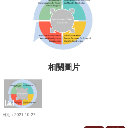
道
學
生
專
區
公
告
與
訊
相關圖片
息
校
友
會
捐
款
專
日期：2021-10-27
區