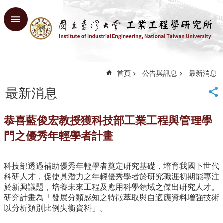
跳到主要內容區塊
進
階
搜
尋
首頁
公告與訊息
最新消息
回
首
最新消息
頁
臺
恭喜藍俊宏教授獲科技部工業工程與管理學
大
首
門之優秀年輕學者計畫
頁
網
科技部透過補助優秀年輕學者奠定研究基礎，培育我國下世代
站
科研人才，促使具潛力之年輕優秀學者於研究職涯初期能專注
導
於新興議題，培養未來工程及應用科學領域之傑出研究人才。
覽
研究計畫為「發展分類感知之特徵萃取與自適應資料增強技術
English
以分析類別比例失衡資料」。
系