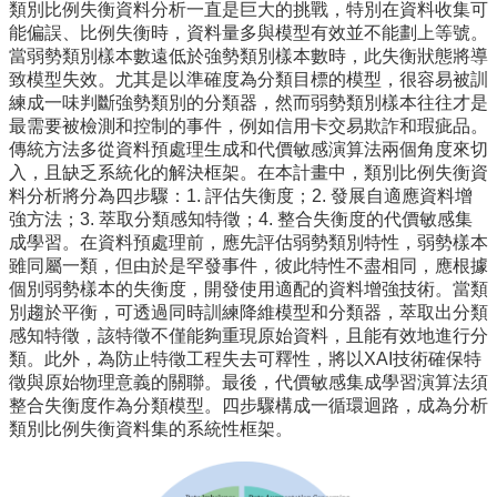
類別比例失衡資料分析一直是巨大的挑戰，特別在資料收集可
所
能偏誤、比例失衡時，資料量多與模型有效並不能劃上等號。
簡
當弱勢類別樣本數遠低於強勢類別樣本數時，此失衡狀態將導
介
致模型失效。尤其是以準確度為分類目標的模型，很容易被訓
練成一味判斷強勢類別的分類器，然而弱勢類別樣本往往才是
學
最需要被檢測和控制的事件，例如信用卡交易欺詐和瑕疵品。
程
傳統方法多從資料預處理生成和代價敏感演算法兩個角度來切
簡
入，且缺乏系統化的解決框架。在本計畫中，類別比例失衡資
介
料分析將分為四步驟：1. 評估失衡度；2. 發展自適應資料增
教
強方法；3. 萃取分類感知特徵；4. 整合失衡度的代價敏感集
學
成學習。在資料預處理前，應先評估弱勢類別特性，弱勢樣本
研
雖同屬一類，但由於是罕發事件，彼此特性不盡相同，應根據
究
個別弱勢樣本的失衡度，開發使用適配的資料增強技術。當類
別趨於平衡，可透過同時訓練降維模型和分類器，萃取出分類
系
感知特徵，該特徵不僅能夠重現原始資料，且能有效地進行分
所
類。此外，為防止特徵工程失去可釋性，將以XAI技術確保特
成
徵與原始物理意義的關聯。最後，代價敏感集成學習演算法須
員
整合失衡度作為分類模型。四步驟構成一循環迴路，成為分析
類別比例失衡資料集的系統性框架。
入
學
管