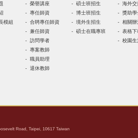
題
榮譽講座
碩士班招生
海外交
紹
專任師資
博士班招生
獎助學
長模組
合聘專任師資
境外生招生
相關辦
兼任師資
碩士在職專班
表格下
訪問學者
校園生
專案教師
職員助理
退休教師
lt Road, Taipei, 10617 Taiwan