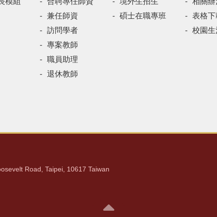
長模組
合聘專任師資
境外生招生
相關辦
兼任師資
碩士在職專班
表格下
訪問學者
校園生
專案教師
職員助理
退休教師
lt Road, Taipei, 10617 Taiwan