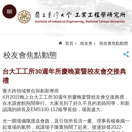
跳到主要內容區塊
進
階
搜
尋
首頁
校友會
校友會焦點動態
回
首
校友會焦點動態
頁
臺
台大工工所30週年所慶晚宴暨校友會交接典
大
首
禮
頁
臺大跨領域整合與創新專班
網
4月20日晚上台大工工所30週年所慶晚宴暨校友會交接典禮，
站
在水源會館熱鬧舉行。大家見到了好久不見的老師同學，和新
導
認識的師長及EMS100-112級學長姐，場面盛大。
覽
English
光一開場儀隊護送會旗，及引領所長洪一薰、理事長楊春娥一
起進場的氣勢，就讓場子隆重熱鬧了起來。接連頒發2022-
系