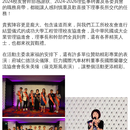
2024校友會幹部感謝狀、2024-2026理監事聘書及各委員會
所
的職務肩帶，都能讓人感到慎重及歡喜接下理事長所交代的任
簡
務！
介
貴賓陣容更是龐大。包含遠道而來，與我們工工所校友會進行
學
結盟儀式的成功大學工程管理校友協進會，及中華民國成大企
程
業管理協進會，理事長和幹部們全員到齊，還有各界精英人
簡
士，也都來祝賀觀禮。
介
在活動主委袁家福的安排下，還有許多單位贊助精彩專業的表
教
演：府城仁德頂尖儀隊、巨力國際汽車材料董事長國際蘭馨交
學
流協會會長朱美臻（薩克斯風表演），讓整個活動更添精彩。
研
究
系
所
成
員
入
學
管