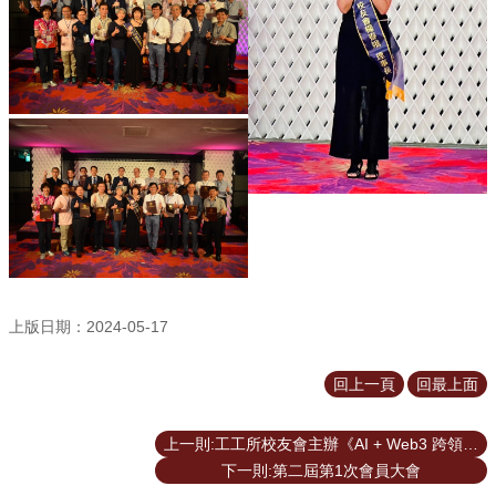
道
學
生
專
區
公
告
與
訊
息
校
友
上版日期：2024-05-17
會
回上一頁
回最上面
捐
款
專
上一則:工工所校友會主辦《AI + Web3 跨領域創收大未來高峰論壇》
區
下一則:第二屆第1次會員大會