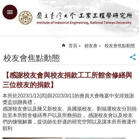
跳到主要內容區塊
進
階
搜
尋
首頁
校友會
校友會焦點動態
回
首
校友會焦點動態
頁
臺
【感謝校友會與校友捐款工工所館舍修繕與
大
首
三位校友的捐款】
頁
本所於2023/1/12(四)與2023/3/11的會員大會晚宴中安排致謝
網
獎盃頒贈典禮，
站
感謝校友會以及陳又新校友、吳國揚校友、劉福運校友分別捐
導
款至本所館舍修繕專戶以及所務捐款， 感謝校友會以及校友
覽
們的慷慨解囊，提供師生舒適的研究空間以及讓本所所務運作
English
順利
系