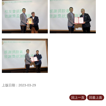
所
簡
介
學
程
簡
介
教
學
研
究
系
所
成
員
上版日期：2023-03-29
入
回上一頁
回最上面
學
管