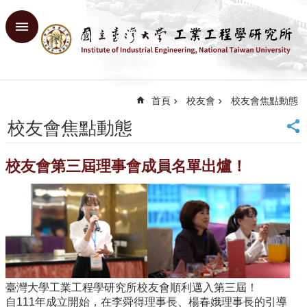
跳到主要內容區塊
進
階
搜
尋
首頁
校友會
校友會焦點動態
回
首
校友會焦點動態
頁
臺
校友會第三屆理事會成員名單出爐！
大
首
頁
網
站
導
覽
English
臺灣大學工業工程學研究所校友會順利邁入第三屆！
系
自111年成立開始，在李舜得理事長、楊春娥理事長的引導