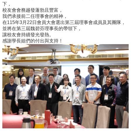
所
下，
簡
校友會會務越發蓬勃且豐富，
介
我們承接前二任理事會的精神，
在115年3月22日會員大會選出第三屆理事會成員及其團隊，
學
並將在第三屆魏碧芬理事長的帶領下，
程
讓校友會持續發光發熱。
簡
感謝學長姐們的付出與支持！
介
教
學
研
究
系
所
成
員
入
學
管