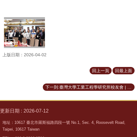
道
學
生
專
區
公
告
上版日期：2026-04-02
與
訊
回上一頁
回最上面
息
校
下一則:臺灣大學工業工程學研究所校友會 | 第二屆第二次會員大會暨晚宴回顧
友
會
捐
更新日期
2026-07-12
款
專
地址：10617 臺北市羅斯福路四段一號 No.1, Sec. 4, Roosevelt Road,
區
Taipei, 10617 Taiwan