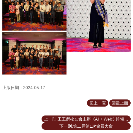
道
學
生
專
區
公
告
與
訊
息
校
友
上版日期：2024-05-17
會
回上一頁
回最上面
捐
款
專
上一則:工工所校友會主辦《AI + Web3 跨領域創收大未來高峰論壇》
區
下一則:第二屆第1次會員大會