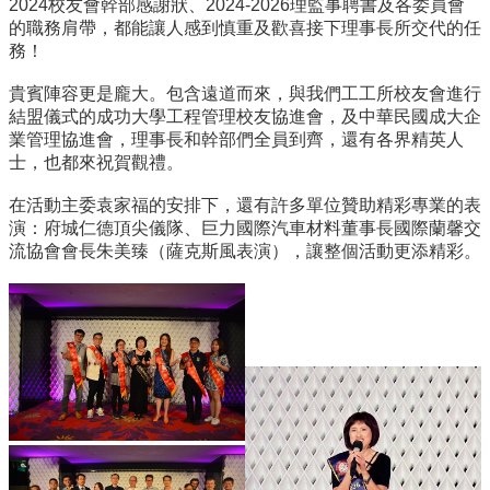
2024校友會幹部感謝狀、2024-2026理監事聘書及各委員會
所
的職務肩帶，都能讓人感到慎重及歡喜接下理事長所交代的任
簡
務！
介
貴賓陣容更是龐大。包含遠道而來，與我們工工所校友會進行
學
結盟儀式的成功大學工程管理校友協進會，及中華民國成大企
程
業管理協進會，理事長和幹部們全員到齊，還有各界精英人
簡
士，也都來祝賀觀禮。
介
在活動主委袁家福的安排下，還有許多單位贊助精彩專業的表
教
演：府城仁德頂尖儀隊、巨力國際汽車材料董事長國際蘭馨交
學
流協會會長朱美臻（薩克斯風表演），讓整個活動更添精彩。
研
究
系
所
成
員
入
學
管