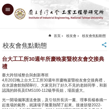
跳到主要內容區塊
進
階
搜
尋
首頁
校友會
校友會焦點動態
回
首
校友會焦點動態
頁
臺
台大工工所30週年所慶晚宴暨校友會交接典
大
首
禮
頁
臺大跨領域整合與創新專班
網
4月20日晚上台大工工所30週年所慶晚宴暨校友會交接典禮，
站
在水源會館熱鬧舉行。大家見到了好久不見的老師同學，和新
導
認識的師長及EMS100-112級學長姐，場面盛大。
覽
English
光一開場儀隊護送會旗，及引領所長洪一薰、理事長楊春娥一
起進場的氣勢，就讓場子隆重熱鬧了起來。接連頒發2022-
系