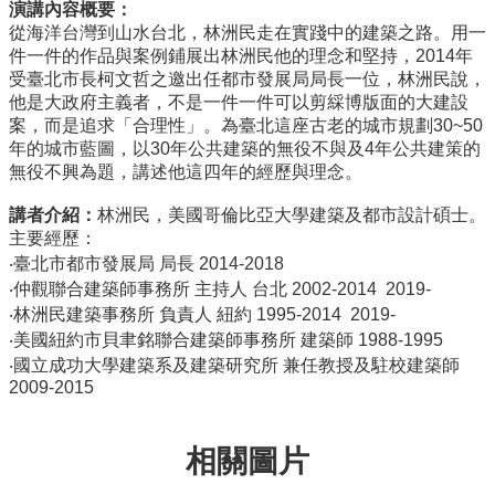
演講內容概要：
所
從海洋台灣到山水台北，林洲民走在實踐中的建築之路。用一
簡
件一件的作品與案例鋪展出林洲民他的理念和堅持，2014年
介
受臺北市長柯文哲之邀出任都市發展局局長一位，林洲民說，
他是大政府主義者，不是一件一件可以剪綵博版面的大建設
學
案，而是追求「合理性」。為臺北這座古老的城市規劃30~50
程
年的城市藍圖，以30年公共建築的無役不與及4年公共建策的
簡
無役不興為題，講述他這四年的經歷與理念。
介
講者介紹：
林洲民，美國哥倫比亞大學建築及都市設計碩士。
教
主要經歷：
學
研
‧臺北市都市發展局 局長 2014-2018
究
‧仲觀聯合建築師事務所 主持人 台北 2002-2014 2019-
‧林洲民建築事務所 負責人 紐約 1995-2014 2019-
系
‧美國紐約市貝聿銘聯合建築師事務所 建築師 1988-1995
所
‧國立成功大學建築系及建築研究所 兼任教授及駐校建築師
成
2009-2015
員
入
相關圖片
學
管