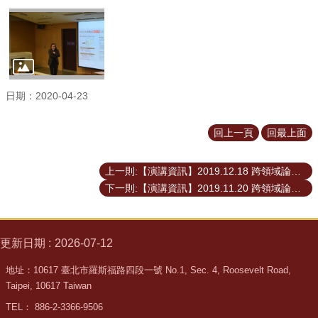
道
學
生
專
區
日期：2020-04-23
公
告
回上一頁
回最上面
與
訊
息
上一則:【演講資訊】2019.12.18 跨領域論壇—創新金融新價值
下一則:【演講資訊】2019.11.20 跨領域論壇—誰是弱者？一個風險社會的再思考
校
友
會
更新日期
2026-07-12
捐
款
地址：10617 臺北市羅斯福路四段一號 No.1, Sec. 4, Roosevelt Road,
專
Taipei, 10617 Taiwan
區
TEL： 886-2-3366-9506