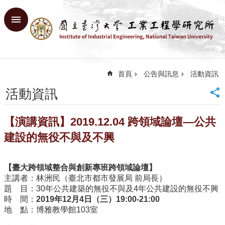
跳到主要內容區塊
進
階
搜
尋
首頁
公告與訊息
活動資訊
回
首
活動資訊
頁
臺
【演講資訊】2019.12.04 跨領域論壇—公共
大
首
建設的無役不與及不興
頁
網
【臺大跨領域整合與創新專班跨領域論壇】
站
主講者：林洲民（臺北市都市發展局 前局長）
導
題 目：30年公共建築的無役不與及4年公共建設的無役不興
覽
時 間：
2019
年12
月4
日（三）19:00-21:00
English
地 點：博雅教學館103室
系