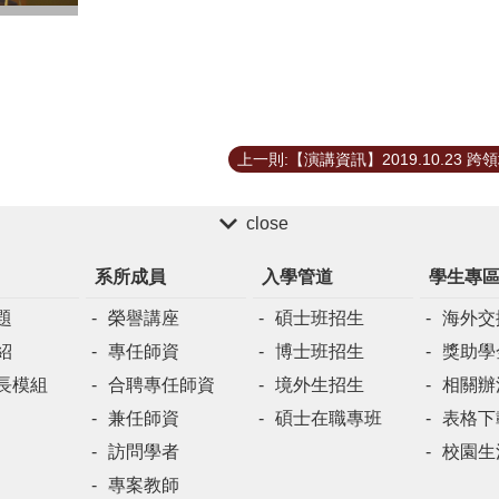
close
系所成員
入學管道
學生專
題
榮譽講座
碩士班招生
海外交
紹
專任師資
博士班招生
獎助學
長模組
合聘專任師資
境外生招生
相關辦
兼任師資
碩士在職專班
表格下
訪問學者
校園生
專案教師