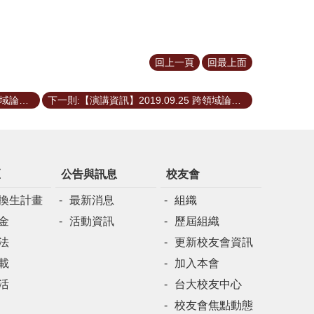
回上一頁
回最上面
上一則:【演講資訊】2019.10.23 跨領域論壇第四堂—漫談金融科技與純網銀
下一則:【演講資訊】2019.09.25 跨領域論壇第二堂--桃園國際機場之營運與建設管理
區
公告與訊息
校友會
換生計畫
最新消息
組織
金
活動資訊
歷屆組織
法
更新校友會資訊
載
加入本會
活
台大校友中心
校友會焦點動態