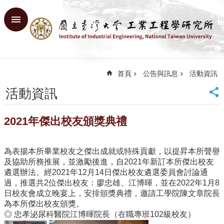
跳到主要內容區塊
進
階
搜
尋
首頁
公告與訊息
活動資訊
回
首
活動資訊
頁
臺
2021年傑出校友頒獎典禮
大
首
頁
為表揚本所畢業校友之傑出成就或特殊貢獻，以提昇本所聲譽
網
及協助所務推展，並激勵後進，自2021年新訂本所傑出校友
站
遴選辦法。經2021年12月14日傑出校友遴選委員會討論通
導
過，推選共2位傑出校友：廖忠雄、江博暉，並在2022年1月8
覽
日校友會成立晚宴上，安排頒獎典禮，邀請工學院陳文章院長
English
為本所傑出校友頒獎。
◎ 忠孝泌尿科醫院江博暉院長（在職專班102級校友）
系