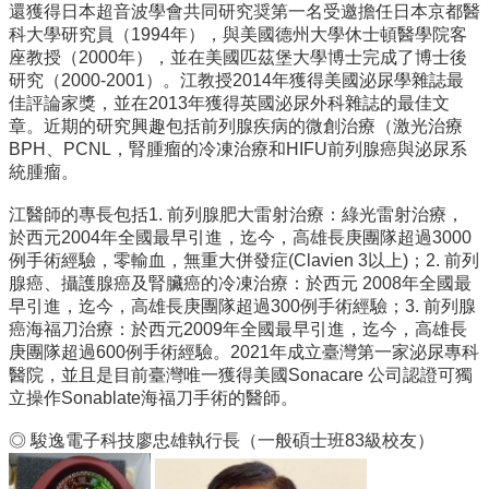
還獲得日本超音波學會共同研究奨第一名受邀擔任日本京都醫
道
科大學研究員（1994年），與美國德州大學休士頓醫學院客
學
座教授（2000年），並在美國匹茲堡大學博士完成了博士後
生
研究（2000-2001）。江教授2014年獲得美國泌尿學雜誌最
專
佳評論家獎，並在2013年獲得英國泌尿外科雜誌的最佳文
區
章。近期的研究興趣包括前列腺疾病的微創治療（激光治療
BPH、PCNL，腎腫瘤的冷凍治療和HIFU前列腺癌與泌尿系
公
統腫瘤。
告
與
江醫師的專長包括1. 前列腺肥大雷射治療：綠光雷射治療，
訊
於西元2004年全國最早引進，迄今，高雄長庚團隊超過3000
息
例手術經驗，零輸血，無重大併發症(Clavien 3以上)；2. 前列
腺癌、攝護腺癌及腎臟癌的冷凍治療：於西元 2008年全國最
校
早引進，迄今，高雄長庚團隊超過300例手術經驗；3. 前列腺
友
癌海福刀治療：於西元2009年全國最早引進，迄今，高雄長
會
庚團隊超過600例手術經驗。2021年成立臺灣第一家泌尿專科
醫院，並且是目前臺灣唯一獲得美國Sonacare 公司認證可獨
捐
立操作Sonablate海福刀手術的醫師。
款
專
◎ 駿逸電子科技廖忠雄執行長（一般碩士班83級校友）
區