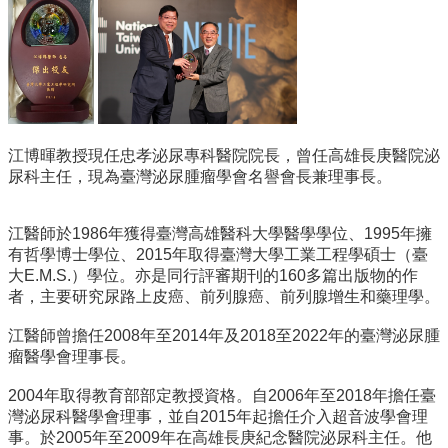
所
簡
介
學
程
簡
江博暉教授現任忠孝泌尿專科醫院院長，曾任高雄長庚醫院泌
介
尿科主任，現為臺灣泌尿腫瘤學會名譽會長兼理事長。
教
學
江醫師於1986年獲得臺灣高雄醫科大學醫學學位、1995年擁
研
有哲學博士學位、2015年取得臺灣大學工業工程學碩士（臺
究
大E.M.S.）學位。亦是同行評審期刊的160多篇出版物的作
系
者，主要研究尿路上皮癌、前列腺癌、前列腺增生和藥理學。
所
江醫師曾擔任2008年至2014年及2018至2022年的臺灣泌尿腫
成
瘤醫學會理事長。
員
2004年取得教育部部定教授資格。自2006年至2018年擔任臺
入
灣泌尿科醫學會理事，並自2015年起擔任介入超音波學會理
學
事。於2005年至2009年在高雄長庚紀念醫院泌尿科主任。他
管