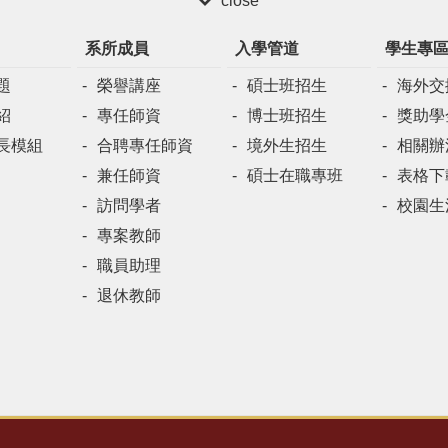
close
系所成員
入學管道
學生專
題
榮譽講座
碩士班招生
海外交
紹
專任師資
博士班招生
獎助學
長模組
合聘專任師資
境外生招生
相關辦
兼任師資
碩士在職專班
表格下
訪問學者
校園生
專案教師
職員助理
退休教師