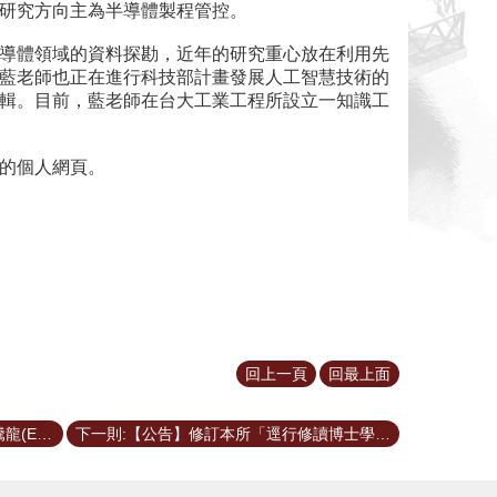
研究方向主為半導體製程管控。
導體領域的資料探勘，近年的研究重心放在利用先
藍老師也正在進行科技部計畫發展人工智慧技術的
輯。目前，藍老師在台大工業工程所設立一知識工
的個人網頁。
回上一頁
回最上面
上一則:恭喜陳玟翰(EMS 107級)及黃騰龍(EMS 108級)榮獲第十六屆(2019)國家品牌玉山獎
下一則:【公告】修訂本所「逕行修讀博士學位審查辦法」