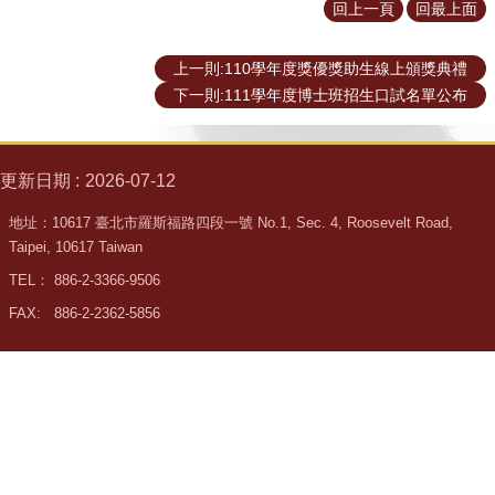
回上一頁
回最上面
所
簡
介
上一則:110學年度獎優獎助生線上頒獎典禮
下一則:111學年度博士班招生口試名單公布
學
程
簡
介
更新日期
2026-07-12
教
地址：10617 臺北市羅斯福路四段一號 No.1, Sec. 4, Roosevelt Road,
學
Taipei, 10617 Taiwan
研
TEL： 886-2-3366-9506
究
FAX: 886-2-2362-5856
系
所
成
員
入
學
管