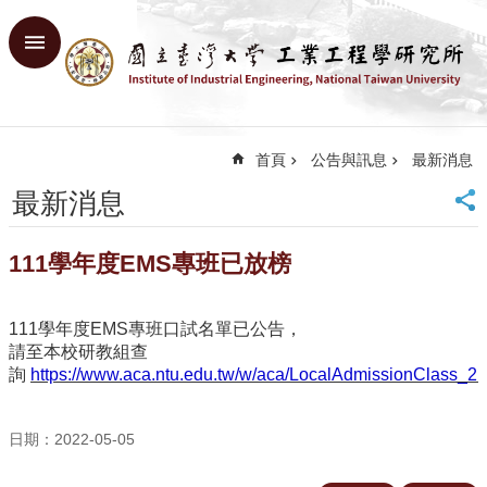
跳到主要內容區塊
進
階
搜
尋
首頁
公告與訊息
最新消息
回
首
最新消息
頁
臺
111學年度EMS專班已放榜
大
首
頁
111學年度EMS專班口試名單已公告，
網
請至本校研教組查
站
詢
https://www.aca.ntu.edu.tw/w/aca/LocalAdmissionClass
導
覽
English
日期：2022-05-05
系