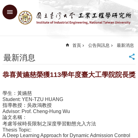
跳到主要內容區塊
進
階
搜
尋
首頁
公告與訊息
最新消息
回
首
最新消息
頁
臺
恭喜黃嬿慈榮獲113學年度臺大工學院院長獎
大
首
頁
學生：黃嬿慈
網
Student: YEN-TZU HUANG
站
指導教授：吳政鴻教授
導
Advisor: Prof. Cheng-Hung Wu
覽
論文名稱：
考慮等候時長限制之深度學習動態允入方法
English
Thesis Topic:
A Deep Learning Approach for Dynamic Admission Control
系