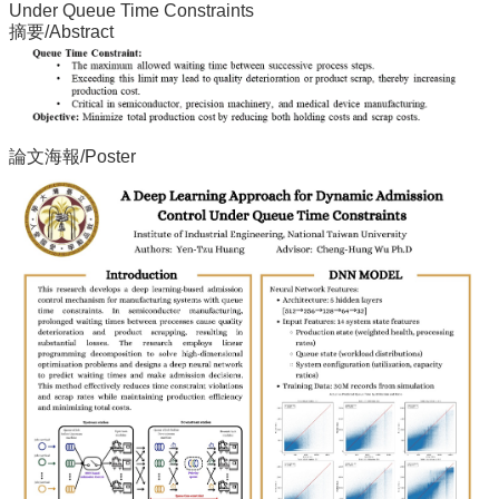
Under Queue Time Constraints
所
摘要/Abstract
簡
介
學
程
簡
論文海報/Poster
介
教
學
研
究
系
所
成
員
入
學
管