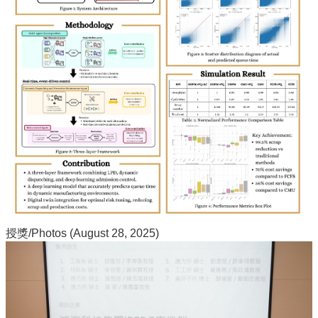
道
學
生
專
區
公
告
與
訊
息
校
友
會
授獎/Photos (August 28, 2025)
捐
款
專
區