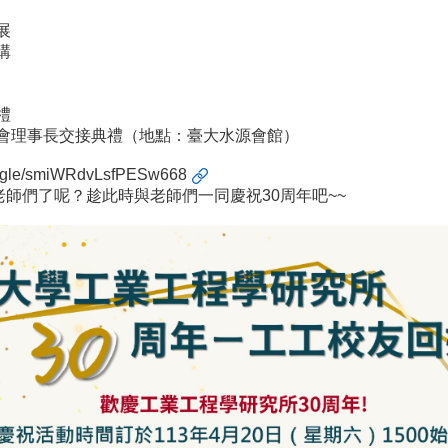
發展
演講
巡禮
宴暨校友會理事長交接典禮（地點：臺大水源會館）
ms.gle/smiWRdvLsfPESw668
師們了呢？趁此時與老師們一同慶祝30周年吧~~