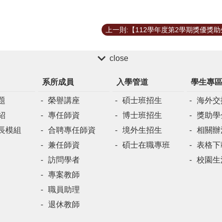
close
系所成員
入學管道
學生專
題
榮譽講座
碩士班招生
海外交
紹
專任師資
博士班招生
獎助學
長模組
合聘專任師資
境外生招生
相關辦
兼任師資
碩士在職專班
表格下
訪問學者
校園生
專案教師
職員助理
退休教師