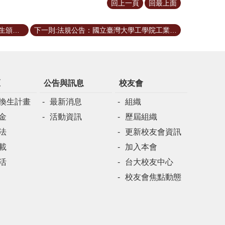
回上一頁
回最上面
上一則:【112學年度第2學期獎優獎助生頒獎典禮】
下一則:法規公告：國立臺灣大學工學院工業工程學研究所學位論文品質與管考準則
區
公告與訊息
校友會
換生計畫
最新消息
組織
金
活動資訊
歷屆組織
法
更新校友會資訊
載
加入本會
活
台大校友中心
校友會焦點動態