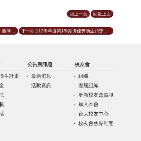
回上一頁
回最上面
上一則:恭喜本所「真替你們感到難過」團隊獲得2023全國智慧製造大數據分析競賽優等獎
下一則:112學年度第1學期獎優獎助生頒獎典禮
區
公告與訊息
校友會
換生計畫
最新消息
組織
金
活動資訊
歷屆組織
法
更新校友會資訊
載
加入本會
活
台大校友中心
校友會焦點動態