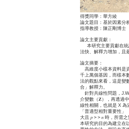
得獎同學：華方綾
論文題目：基於因素分
指導教授：陳正剛博士
論文主要貢獻：
本研究主要貢獻在統計
法快、解釋力增加，且
論文摘要：
高維度小樣本資料是資
千上萬個基因，而樣本
法的觀點來看，這是變
合」解釋力。
針對共線性問題，J.W.
介變數（𝐙），再透過中介
線性相關，也就是 X 為滿秩（f
「普適型相對重要性」（Comp
大且 𝑝 > > 𝑛 時
本研究的目的為建立在以