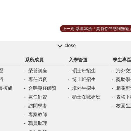
close
系所成員
入學管道
學生專
題
榮譽講座
碩士班招生
海外交
紹
專任師資
博士班招生
獎助學
長模組
合聘專任師資
境外生招生
相關辦
兼任師資
碩士在職專班
表格下
訪問學者
校園生
專案教師
職員助理