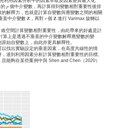
本研究首先利用因素分析中的因素萃取及因素變異最大化
」的 𝑝 個中介變數，再計算得到變數相對重要性後排
數的解釋力，也就是計算自變數與應變數之間的相關
變數 𝐙，再對 𝑟 個 𝐙 進行 Varimax 旋轉以
方法降到 𝑟 維空間計算變數相對重要性，由此帶來的好處是計
變數在計算上是透過不垂直的中介變數解釋應變數的變
到原始自變數上，由此亦更具解釋性。
可以找出實驗設定的垂直因素，在高度共線性的情
性方法更好，達到利用因素分析計算變數相對重要性的目標。
些案例中與 Shen and Chen（2020）