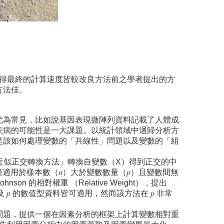
得最終的計算速度皆較改良方法前之學者提出的方
方法佳。
尤為常見，比如說基因表現微陣列資料記載了人體成
疾病的可能性是一大課題。以統計領域中迴歸分析方
是該如何處理變數的「共線性」問題以及變數的「組
的「最佳近似正交轉換方法」轉換自變數（X）得到正交的中
方法僅適用於樣本數（𝑛）大於變數數量（𝑝）且變數間無
hnson 的相對權重 （Relative Weight），提出
𝑛 及 𝑝 的數值型資料皆可適用，然而該方法在 𝑝 非常
的問題，提供一個在因素分析的框架上計算變數相對重