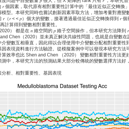
問題中自變數量 𝑝 很大，但 X 矩陣的 rank 只有 𝑟 ，
獲得的 𝑟 個因素，取代原有相對重要性計算中的「最佳近似正交轉換
歸模型。本研究同時也嘗試創新因素萃取方法，增加考量對應變
（𝑟 < < 𝑝）個大的變數，接著透過最佳近似正交轉換得到 𝑟 個垂直中介
之後再計算得到變數相對重要性。
hen （2020） 都是在 𝑛 維空間的 𝑝 維子空間操作，但本研究
 and Chen（2020）並未真正解決共線性問題，也就是自
中介變數互相垂直，因此得以合理使用中介變數分配相對重要性
基因表現資料進行方法驗證。從模擬案例中可以發現本研究方法
效率也比 Shen and Chen （2020） 變數相對重要
中，本研究方法的預測結果大部分較傳統的變數選擇方法好，且能夠在某
素分析、相對重要性、基因表現