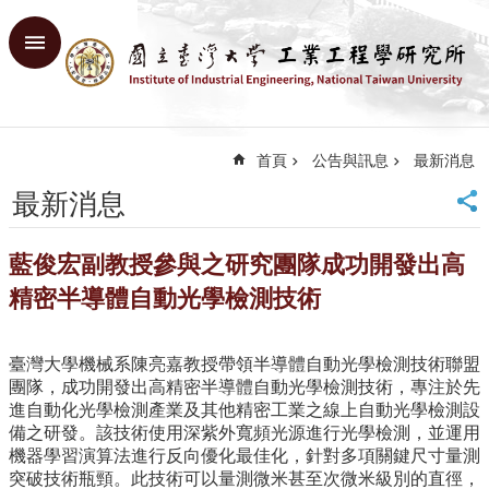
跳到主要內容區塊
進
階
搜
尋
首頁
公告與訊息
最新消息
回
首
最新消息
頁
臺
藍俊宏副教授參與之研究團隊成功開發出高
大
首
精密半導體自動光學檢測技術
頁
網
臺灣大學機械系陳亮嘉教授帶領半導體自動光學檢測技術聯盟
站
團隊，成功開發出高精密半導體自動光學檢測技術，專注於先
導
進自動化光學檢測產業及其他精密工業之線上自動光學檢測設
覽
備之研發。該技術使用深紫外寬頻光源進行光學檢測，並運用
English
機器學習演算法進行反向優化最佳化，針對多項關鍵尺寸量測
突破技術瓶頸。此技術可以量測微米甚至次微米級別的直徑，
系