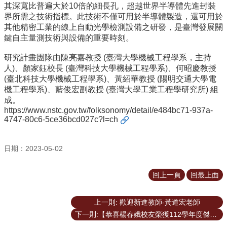
其深寬比普遍大於10倍的細長孔，超越世界半導體先進封裝
所
界所需之技術指標。此技術不僅可用於半導體製造，還可用於
簡
其他精密工業的線上自動光學檢測設備之研發，是臺灣發展關
介
鍵自主量測技術與設備的重要時刻。
學
研究計畫團隊由陳亮嘉教授 (臺灣大學機械工程學系，主持
程
人)、顏家鈺校長 (臺灣科技大學機械工程學系)、何昭慶教授
簡
(臺北科技大學機械工程學系)、黃紹華教授 (陽明交通大學電
介
機工程學系)、藍俊宏副教授 (臺灣大學工業工程學研究所) 組
教
成。
學
https://www.nstc.gov.tw/folksonomy/detail/e484bc71-937a-
4747-80c6-5ce36bcd027c?l=ch
研
究
日期：2023-05-02
系
所
成
回上一頁
回最上面
員
入
上一則: 歡迎新進教師-黃道宏老師
學
下一則:【恭喜楊春娥校友榮獲112學年度傑出校友】
管