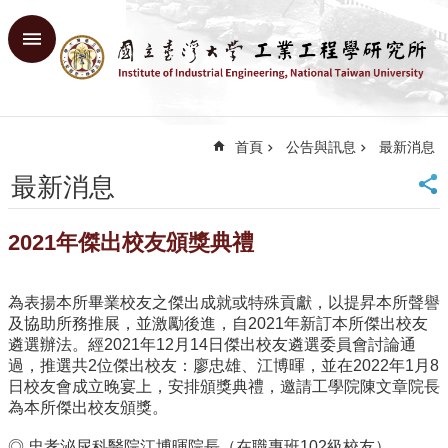
跳到主要內容區塊
進
階
搜
尋
首頁
公告與訊息
最新消息
回
首
最新消息
頁
臺
2021年傑出校友頒獎典禮
大
首
頁
為表揚本所畢業校友之傑出成就或特殊貢獻，以提昇本所聲譽
網
及協助所務推展，並激勵後進，自2021年新訂本所傑出校友
站
遴選辦法。經2021年12月14日傑出校友遴選委員會討論通
導
過，推選共2位傑出校友：廖忠雄、江博暉，並在2022年1月8
覽
日校友會成立晚宴上，安排頒獎典禮，邀請工學院陳文章院長
English
為本所傑出校友頒獎。
系
◎ 忠孝泌尿科醫院江博暉院長（在職專班102級校友）