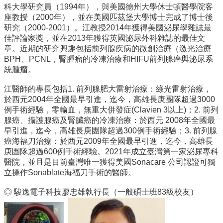
道
科大學研究員（1994年），與美國德州大學休士頓醫學院客
座教授（2000年），並在美國匹茲堡大學博士完成了博士後
學
研究（2000-2001）。江教授2014年獲得美國泌尿學雜誌最
生
佳評論家獎，並在2013年獲得英國泌尿外科雜誌的最佳文
專
章。近期的研究興趣包括前列腺疾病的微創治療（激光治療
區
BPH、PCNL，腎腫瘤的冷凍治療和HIFU前列腺癌與泌尿系
統腫瘤。
公
告
江醫師的專長包括1. 前列腺肥大雷射治療：綠光雷射治療，
與
於西元2004年全國最早引進，迄今，高雄長庚團隊超過3000
訊
例手術經驗，零輸血，無重大併發症(Clavien 3以上)；2. 前列
息
腺癌、攝護腺癌及腎臟癌的冷凍治療：於西元 2008年全國最
早引進，迄今，高雄長庚團隊超過300例手術經驗；3. 前列腺
校
癌海福刀治療：於西元2009年全國最早引進，迄今，高雄長
友
庚團隊超過600例手術經驗。2021年成立臺灣第一家泌尿專科
會
醫院，並且是目前臺灣唯一獲得美國Sonacare 公司認證可獨
立操作Sonablate海福刀手術的醫師。
捐
款
◎ 駿逸電子科技廖忠雄執行長（一般碩士班83級校友）
專
區