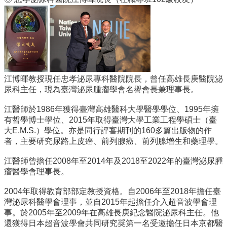
所
簡
介
學
程
簡
江博暉教授現任忠孝泌尿專科醫院院長，曾任高雄長庚醫院泌
介
尿科主任，現為臺灣泌尿腫瘤學會名譽會長兼理事長。
教
學
江醫師於1986年獲得臺灣高雄醫科大學醫學學位、1995年擁
研
有哲學博士學位、2015年取得臺灣大學工業工程學碩士（臺
究
大E.M.S.）學位。亦是同行評審期刊的160多篇出版物的作
者，主要研究尿路上皮癌、前列腺癌、前列腺增生和藥理學。
系
所
江醫師曾擔任2008年至2014年及2018至2022年的臺灣泌尿腫
成
瘤醫學會理事長。
員
2004年取得教育部部定教授資格。自2006年至2018年擔任臺
入
灣泌尿科醫學會理事，並自2015年起擔任介入超音波學會理
學
事。於2005年至2009年在高雄長庚紀念醫院泌尿科主任。他
管
還獲得日本超音波學會共同研究奨第一名受邀擔任日本京都醫