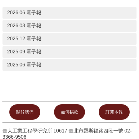
所
簡
2026.06 電子報
介
2026.03 電子報
學
程
2025.12 電子報
簡
介
2025.09 電子報
教
2025.06 電子報
學
研
究
系
所
成
員
入
學
臺大工業工程學研究所 10617 臺北市羅斯福路四段一號 02-
管
3366-9506