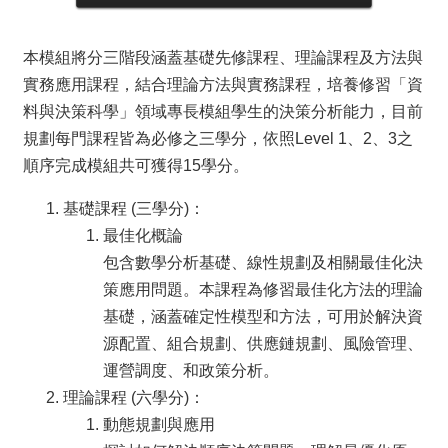
道
學
本模組將分三階段涵蓋基礎先修課程、理論課程及方法與
生
實務應用課程，結合理論方法與實務課程，培養修習「資
專
料與決策科學」領域專長模組學生的決策分析能力，目前
區
規劃每門課程皆為必修之三學分，依照Level 1、2、3之
公
順序完成模組共可獲得15學分。
告
與
基礎課程 (三學分)：
訊
息
最佳化概論
包含數學分析基礎、線性規劃及相關最佳化決
校
策應用問題。本課程為修習最佳化方法的理論
友
會
基礎，涵蓋確定性模型和方法，可用於解決資
源配置、組合規劃、供應鏈規劃、風險管理、
捐
運營調度、和政策分析。
款
專
理論課程 (六學分)：
區
動態規劃與應用