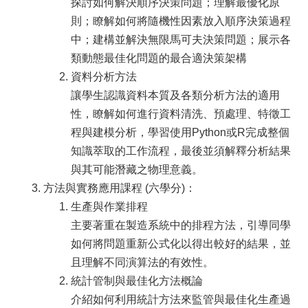
探討如何解決順序決策問題；理解最優化原
臺
大
則；瞭解如何將隨機性因素放入順序決策過程
EMS
中；建構並解決無限馬可夫決策問題；展示各
類動態最佳化問題的最合適決策架構
資料分析方法
讓學生認識資料本質及各類分析方法的適用
性，瞭解如何進行資料清洗、預處理、特徵工
程與建模分析，學習使用Python或R完成整個
知識萃取的工作流程，最後並須解釋分析結果
與其可能潛藏之物理意義。
方法與實務應用課程 (六學分)：
生產與作業排程
主要著重在製造系統中的排程方法，引導同學
如何將問題重新公式化以得出較好的結果，並
且理解不同演算法的有效性。
統計管制與最佳化方法概論
介紹如何利用統計方法來監管與最佳化生產過