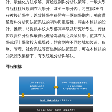
計、最佳化方法求解、實驗規劃與分析決策等，一般大學
所
課程往往只規劃在六學分、甚至三學分內，將整個OR課
簡
介
程教授給學生，以致於學生很難在一兩個學期內，融會貫
通資料分析與決策系統的關聯與重要性，藉由本模組的設
學
程
計、推廣，將提供本校大學部高年級及研究所學生，跨修
簡
習以資料分析與最佳化理論為基礎之決策科學，使其在大
介
學或碩士畢業投入職場後，體會到在不同領域如製造、服
教
務、管理、社會系統等面臨到的決策難題，可在本模組的
學
知識體系架構下，有系統地分析與解決。
研
究
課程架構
系
所
成
員
入
學
管