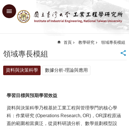
跳到主要內容區塊
進
階
搜
尋
首頁
教學研究
領域專長模組
回
首
領域專長模組
頁
臺
資料與決策科學
數據分析-理論與應用
大
首
頁
網
學習目標與預期學習效益
站
導
資料與決策科學乃根基於工業工程與管理學門的核心學
覽
科：作業研究 (Operations Research, OR)，OR課程原涵
English
蓋的範圍相當廣泛，從資料研讀分析、數學規劃模型設
系