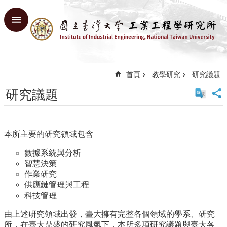
跳到主要內容區塊
進
階
搜
尋
首頁
教學研究
研究議題
回
首
研究議題
頁
臺
大
本所主要的研究領域包含
首
頁
數據系統與分析
網
智慧決策
站
作業研究
導
供應鏈管理與工程
覽
科技管理
English
由上述研究領域出發，臺大擁有完整各個領域的學系、研究
系
所，在臺大鼎盛的研究風氣下，本所多項研究議題與臺大各