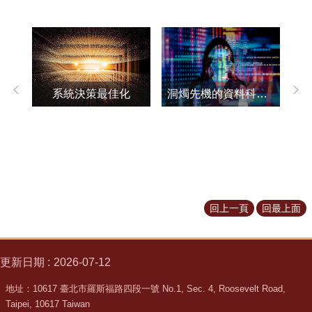
道
學
生
專
區
洞燭先機的資料科學研究
系統決策最佳化
公
告
與
訊
息
校
友
回上一頁
回最上面
會
捐
款
更新日期
2026-07-12
專
地址：10617 臺北市羅斯福路四段一號 No.1, Sec. 4, Roosevelt Road,
區
Taipei, 10617 Taiwan