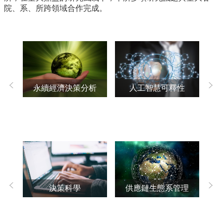
所
院、系、所跨領域合作完成。
簡
介
學
程
簡
介
永續經濟決策分析
人工智慧可釋性
教
學
研
究
系
所
成
員
決策科學
供應鏈生態系管理
營
入
學
管